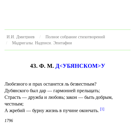
И.И. Дмитриев
Полное собрание стихотворений
Мадригалы. Надписи. Эпитафии
43. Ф. М.
Д<УБЯНСКОМ>У
Любезного и прах останется ль безвестным?
Дубянского был дар — гармонией прельщать;
Страсть — дружба и любовь; закон — быть добрым,
честным;
[1]
А жребий — бурну жизнь в пучине окончать.
1796