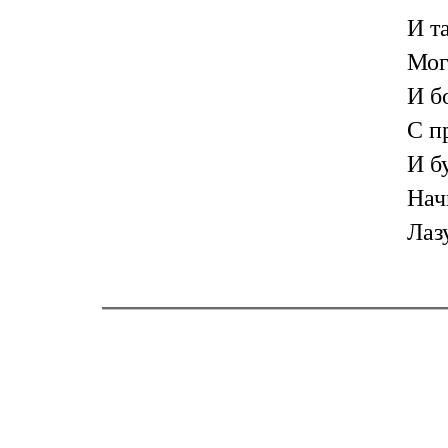
И т
Мог
И б
С п
И б
Нач
Лаз