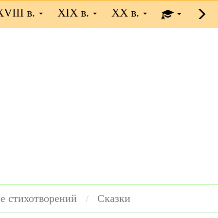
XVIII в.
XIX в.
XX в.
е стихотворений
Сказки