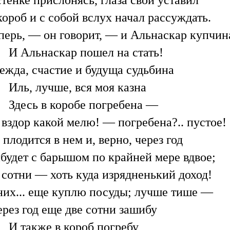
короб и с собой вслух начал рассуждать.
перь, — он говорит, — и Альнаскар купчин
И Альнаскар пошел на стать!
ежда, счастие и будуща судьбина
Иль, лучше, вся моя казна
Здесь в коробе погребена —
 вздор какой мелю! — погребена?.. пустое!
 плодится в нем и, верно, через год
будет с барышом по крайней мере вдвое;
 сотни — хоть куда изрядненький доход!
них... еще куплю посуды; лучше тише —
ерез год еще две сотни зашибу
И также в короб погребу,