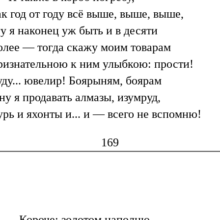
ак год от году всё выше, выше, выше,
у я наконец уж быть и в десяти
олее — тогда скажу моим товарам
ризнательною к ним улыбкою: прости!
уду... ювелир! Боярыням, боярам
ну я продавать алмазы, изумруд,
урь и яхонты и... и — всего не вспомню!
169
Короче: золотом наполню