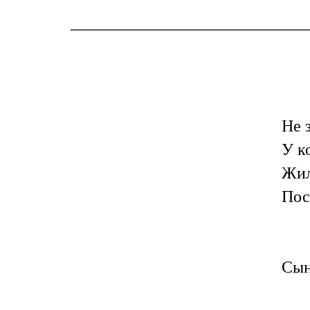
Не 
У к
Жил
Пос
Сын