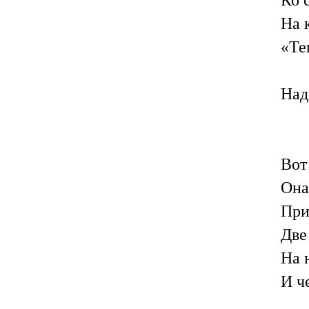
На 
«Те
Над
Вот
Она
При
Две
На 
И ч