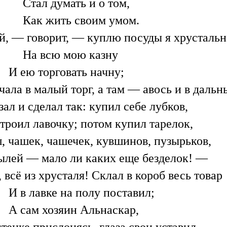
Стал думать и о том,
Как жить своим умом.
й, — говорит, — куплю посуды я хрусталь
На всю мою казну
И ею торговать начну;
чала в малый торг, а там — авось и в дальн
зал и сделал так: купил себе лубков,
троил лавочку; потом купил тарелок,
, чашек, чашечек, кувшинов, пузырьков,
ылей — мало ли каких еще безделок! —
, всё из хрусталя! Склал в короб весь товар
И в лавке на полу поставил;
А сам хозяин Альнаскар,
стенке прислонясь, глаза свои уставил