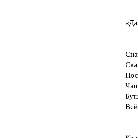
«Да
Сна
Ска
Пос
Чаш
Бут
Всё
Ко 