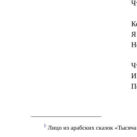
Ч
К
Я
Н
Ч
И
П
1
Лицо из арабских сказок «Тысяча 