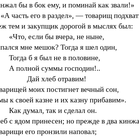
нжал бы в бок ему, и поминай как звали!»
«А часть его в раздел», — товарищ подхват
ж тем и закупщик дорогой в мыслях был:
«Что, если бы вчера, не ныне,
пался мне мешок? Тогда я шел один,
Тогда б я был не в половине,
А полной суммы господин!..
Дай хлеб отравим!
варищей моих постигнет вечный сон,
мы к своей казне и их казну прибавим».
Как думал, так и сделал он.
еб с ядом принесен; но прежде в два кинж
варищи его пронзили наповал;