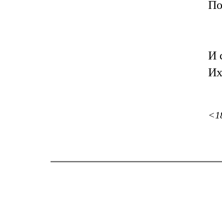
По
И 
Их
<1