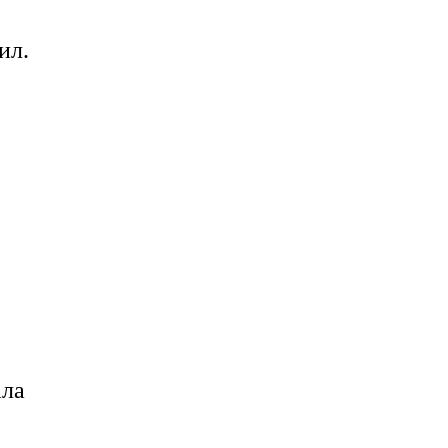
ил.
ала