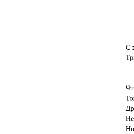
С 
Тр
Чт
То
Др
Не
Но