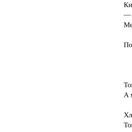
Ки
— 
Ме
По
То
А 
Хл
То