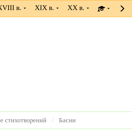
XVIII в.
XIX в.
XX в.
е стихотворений
Басни