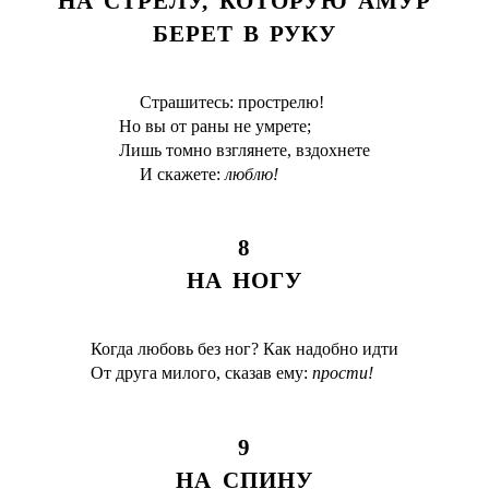
НА СТРЕЛУ, КОТОРУЮ АМУР
БЕРЕТ В РУКУ
Страшитесь: прострелю!
Но вы от раны не умрете;
Лишь томно взглянете, вздохнете
И скажете:
люблю!
8
НА НОГУ
Когда любовь без ног? Как надобно идти
От друга милого, сказав ему:
прости!
9
НА СПИНУ