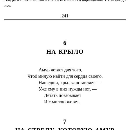
ног.
241
6
НА КРЫЛО
Амур летает для того,
Чтоб милую найти для сердца своего.
Нашедши, крылья оставляет —
Уже ему в них нужды нет, —
Летать позабывает
И с милою живет.
7