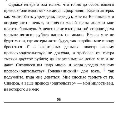
Однако теперь о том только, что точно до особы вашего
превосх<одительства> касается. Двор нанят. Ежели актеры,
как может быть учреждено, переедут, мне на Васильевском
острову жить нельзя, и вместо малой цены должно мне
платить большую. А денег негде взять; на той стороне дома
меньше пятисот рублев нанять не можно. Ежели мне не
будет места, где актеры жить будут, так надобно мне в воду
броситься. Я о квартерных деньгах никогда вашему
превосх<одительству> не докучал, а требовал от театра
тысячи двухсот рублев; да квартерных же денег мне и не
дают. Сжальтеся вы надо мною, и когда угодно вашему
1
превосх<одительству> Головк<инский> дом взять,
так
подумайте, куда мне деваться. Мне сносняе терпеть от гр.
Сиверса, а ваше превосх<одительство> — мой милостивец,
на которого я имею
88