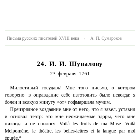
Письма русских писателей XVIII века
А. П. Сумароков
24. И. И. Шувалову
23 февраля 1761
Милостивый государь! Мне того письма, о котором
говорено, в оправдание себе изготовить было некогда; я
болен и всякую минуту <от> гофмаршала мучим.
Преизрядное воздаяние мне от него, что я завел, уставил
и основал театр: это мне неожидаемые здоры, чего мне
никогда и не снилося. Voilà les fruits de ma Muse. Voilà
Melpomène, le théâtre, les belles-lettres et la langue par moi
épurée.*