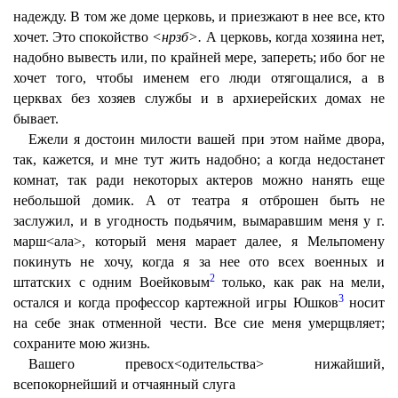
надежду. В том же доме церковь, и приезжают в нее все, кто
хочет. Это спокойство
<нрзб>.
А церковь, когда хозяина нет,
надобно вывесть или, по крайней мере, запереть; ибо бог не
хочет того, чтобы именем его люди отягощалися, а в
церквах без хозяев службы и в архиерейских домах не
бывает.
Ежели я достоин милости вашей при этом найме двора,
так, кажется, и мне тут жить надобно; а когда недостанет
комнат, так ради некоторых актеров можно нанять еще
небольшой домик. А от театра я отброшен быть не
заслужил, и в угодность подьячим, вымаравшим меня у г.
марш<ала>, который меня марает далее, я Мельпомену
покинуть не хочу, когда я за нее ото всех военных и
2
штатских с одним Воейковым
только, как рак на мели,
3
остался и когда профессор картежной игры Юшков
носит
на себе знак отменной чести. Все сие меня умерщвляет;
сохраните мою жизнь.
Вашего превосх<одительства> нижайший,
всепокорнейший и отчаянный слуга