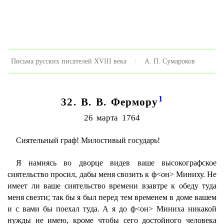
Письма русских писателей XVIII века
А. П. Сумароков
1
32. В. В. Фермору
26 марта 1764
Сиятельный граф! Милостивый государь!
Я намнясь во дворце видев ваше высокографское
сиятельство просил, дабы меня свозить к ф<он> Миниху. Не
имеет ли ваше сиятельство времени взавтре к обеду туда
меня свезти; так бы я был перед тем временем в доме вашем
и с вами бы поехал туда. А я до ф<он> Миниха никакой
нужды не имею, кроме чтобы сего достойного человека