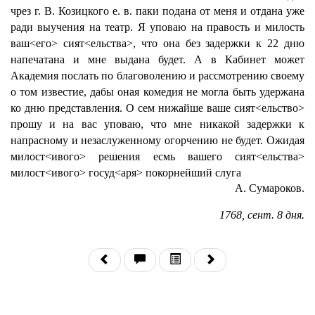
чрез г. В. Козицкого е. в. паки подана от меня и отдана уже
ради выучения на театр. Я уповаю на правость и милость
ваш<его> сият<ельства>, что она без задержки к 22 дню
напечатана и мне выдана будет. А в Кабинет может
Академия послать по благоволению и рассмотрению своему
о том известие, дабы оная комедия не могла быть удержана
ко дню представления. О сем нижайше ваше сият<ельство>
прошу и на вас уповаю, что мне никакой задержки к
напрасному и незаслуженному огорчению не будет. Ожидая
милост<ивого> решения есмь вашего сият<ельства>
милост<ивого> госуд<аря> покорнейший слуга
А. Сумароков.
1768, сент. 8 дня.