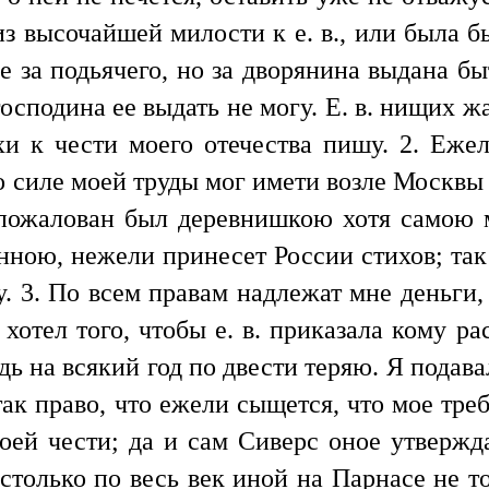
из высочайшей милости к е. в., или была б
е за подьячего, но за дворянина выдана бы
господина ее выдать не могу. Е. в. нищих жа
и к чести моего отечества пишу. 2. Еже
 силе моей труды мог имети возле Москвы н
 пожалован был деревнишкою хотя самою 
нною, нежели принесет России стихов; так
у. 3. По всем правам надлежат мне деньги
 хотел того, чтобы е. в. приказала кому ра
едь на всякий год по двести теряю. Я подав
так право, что ежели сыщется, что мое тре
ей чести; да и сам Сиверс оное утвержда
столько по весь век иной на Парнасе не т