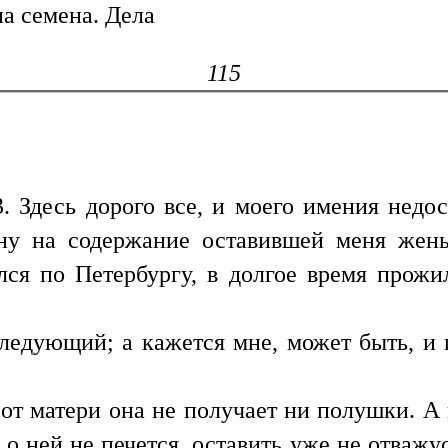
на семена. Дела
115
. Здесь дорого все, и моего имения недо
ну на содержание оставившей меня жены.
лся по Петербургу, в долгое время прожи
следующий; а кажется мне, может быть, и 
от матери она не получает ни полушки. А 
 о ней не печется, оставить уже не отважус