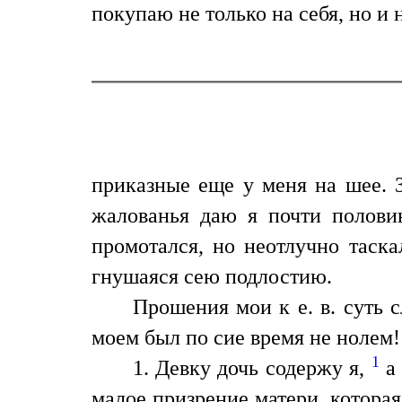
покупаю не только на себя, но и 
приказные еще у меня на шее. 3
жалованья даю я почти полови
промотался, но неотлучно таска
гнушаяся сею подлостию.
Прошения мои к е. в. суть 
моем был по сие время не нолем!
1
1. Девку дочь содержу я,
а 
малое призрение матери, которая