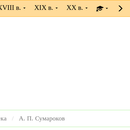
XVIII в.
XIX в.
XX в.
ека
А. П. Сумароков