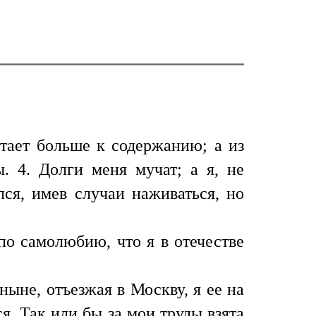
стает больше к содержанию; а из
 4. Долги меня мучат; а я, не
лся, имев случаи наживаться, но
по самолюбию, что я в отечестве
ныне, отъезжая в Москву, я ее на
я. Так или бы за мои труды взята