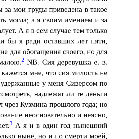
ы за мои груды приведена в такое
ть могла; а я своим имением и за
лует. А я в сем случае тем только
ли бы я ради оставших лет пяти,
е для обогащения своего, но для
2
малою.
NB. Сия деревушка е. в.
 кажется мне, что сия милость не
, удержанные у меня Сиверсом по
ссмотреть, надлежат ли те деньги
ал чрез Кузмина прошлого года; но
бование неосновательно и неясно,
3
ет.
А я и в один год нынешний
олько ныне, но и по смерти моей,