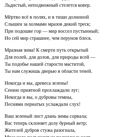
Льдистый, неподвижный стелется ковер.
Мёртво всё в полях, и в тиши долинной
Слышен за холмами мразов дикий треск;
При подошве гор — мир воссел пустынный;
Но сей мир страшнее, чем перунов блеск.
Мразная зима! К смерти путь открытый
Для полей, для долов, для природы всей —
Ты подобье нашей старости маститой,
Ты нам служишь дверью в области теней.
Некогда и вы, древеса зелены!
Сению приятной прохлаждали луг;
Некогда и вы, о дубровы темны,
Песнями пернатых услаждали слух!
Ваш зеленый лист длань зимы сорвала;
Вас теперь склоняет долу бурный ветр;
Жителей дубров стужа разогнала,