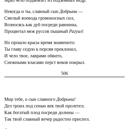
Мраз чело подъемлет из подземных недр.
Некогда и ты, славный сын
Добрыни
—
Смелый воевода громоносных сил,
Возносясь как дуб посреди равнины,
Процветал меж руссов пышный
Рагуил
!
Но прошло красы время знаменито:
Ты главу седую к персям преклонил,
И чело твое, лаврами обвито,
Снежными власами перст веков покрыл.
506
Мир тебе, о сын славного
Добрыни!
Дел троих под сенью век твой пролетел;
Как богатый плод посреди долины —
Так твой славный вечер радостно приспел.