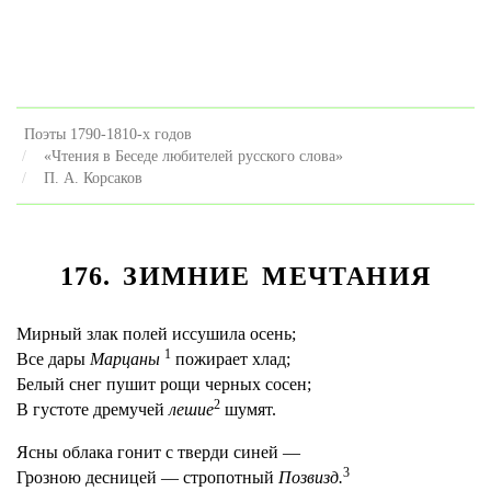
Поэты 1790-1810-х годов
«Чтения в Беседе любителей русского слова»
П. А. Корсаков
176. ЗИМНИЕ МЕЧТАНИЯ
Мирный злак полей иссушила осень;
1
Все дары
Марцаны
пожирает хлад;
Белый снег пушит рощи черных сосен;
2
В густоте дремучей
лешие
шумят.
Ясны облака гонит с тверди синей —
3
Грозною десницей — стропотный
Позвизд.