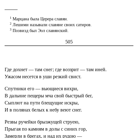
1
Марцана была Церера славян.
2
Лешими называли славяне своих сатиров.
3
Позвизд был Эол славянский.
505
Где дохнет — там снег; где воззрит — там иней.
Ужасом несется в уши резкий свист.
Спутники его — вьющиеся вихри,
В дальние пещеры мча свой быстрый бег,
Сыплют на пути блещущие искры,
И в полянах белых к небу веют снег.
Резвы ручейки брызжущей струею,
Прыгая по камням в долы с синих гор,
Замерли в брегах, и над их рудою —