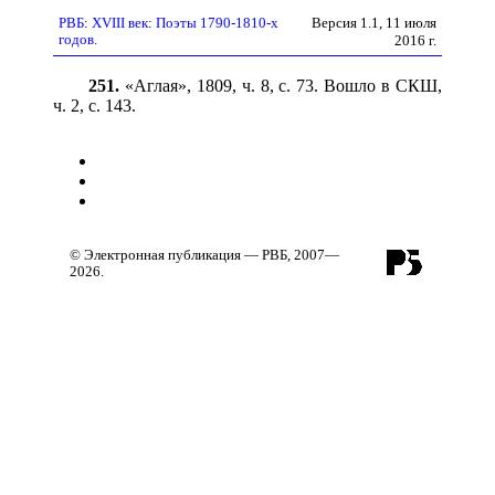
Версия 1.1, 11 июля
РВБ
:
XVIII век
:
Поэты 1790-1810-х
годов.
2016 г.
251.
«Аглая», 1809, ч. 8, с. 73. Вошло в СКШ,
ч. 2, с. 143.
© Электронная публикация — РВБ, 2007—
2026.