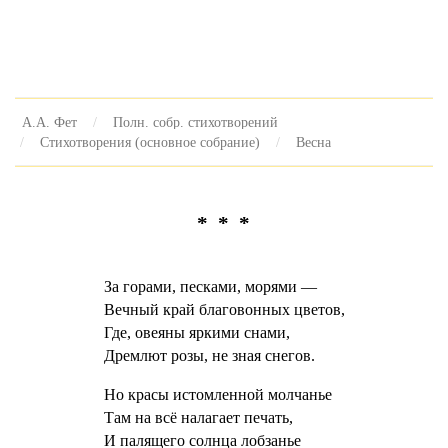
А.А. Фет
Полн. собр. стихотворений
Стихотворения (основное собрание)
Весна
* * *
За горами, песками, морями —
Вечный край благовонных цветов,
Где, овеяны яркими снами,
Дремлют розы, не зная снегов.
Но красы истомленной молчанье
Там на всё налагает печать,
И палящего солнца лобзанье