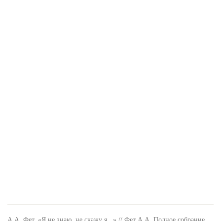
А.А. Фет. «Я не знаю, не скажу я...» // Фет А.А. Полное собрание