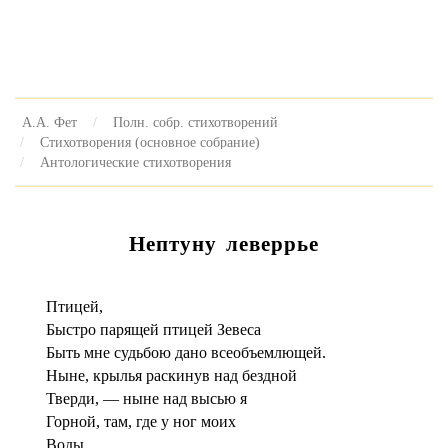
А.А. Фет
Полн. собр. стихотворений
Стихотворения (основное собрание)
Антологические стихотворения
Нептуну леверрье
Птицей,
Быстро парящей птицей Зевеса
Быть мне судьбою дано всеобъемлющей.
Ныне, крылья раскинув над бездной
Тверди, — ныне над высью я
Горной, там, где у ног моих
Воды,