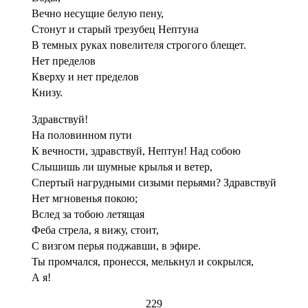
Вечно несущие белую пену,
Стонут и старый трезубец Нептуна
В темных руках повелителя строгого блещет.
Нет пределов
Кверху и нет пределов
Книзу.
Здравствуй!
На половинном пути
К вечности, здравствуй, Нептун! Над собою
Слышишь ли шумные крылья и ветер,
Спертый нагрудными сизыми перьями? Здравствуй
Нет мгновенья покою;
Вслед за тобою летящая
Феба стрела, я вижу, стоит,
С визгом перья поджавши, в эфире.
Ты промчался, пронесся, мелькнул и сокрылся,
А я!
229