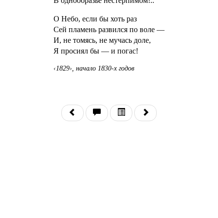
В однообразье нестерпимом!..
О Небо, если бы хоть раз
Сей пламень развился по воле —
И, не томясь, не мучась доле,
Я просиял бы — и погас!
‹1829›, начало 1830-х годов