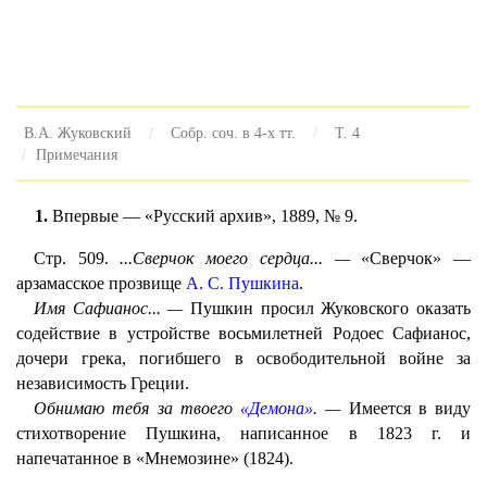
В.А. Жуковский
Собр. соч. в 4-х тт.
Т. 4
Примечания
1.
Впервые — «Русский архив», 1889, № 9.
Стр. 509.
...Сверчок моего сердца... —
«Сверчок» —
арзамасское прозвище
А. С. Пушкина
.
Имя Сафианос... —
Пушкин просил Жуковского оказать
содействие в устройстве восьмилетней Родоес Сафианос,
дочери грека, погибшего в освободительной войне за
независимость Греции.
Обнимаю тебя за твоего
«Демона»
. —
Имеется в виду
стихотворение Пушкина, написанное в 1823 г. и
напечатанное в «Мнемозине» (1824).