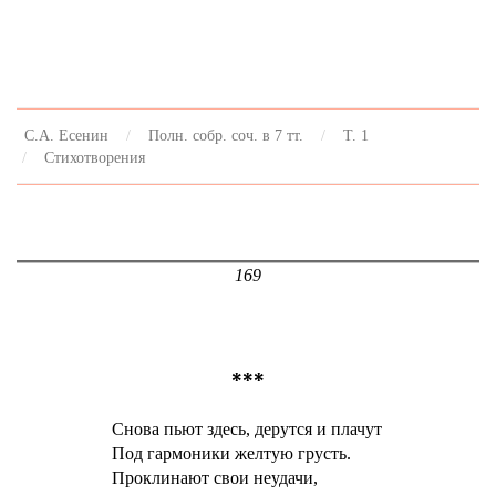
С.А. Есенин
Полн. собр. соч. в 7 тт.
Т. 1
Стихотворения
169
***
Снова пьют здесь, дерутся и плачут
Под гармоники желтую грусть.
Проклинают свои неудачи,