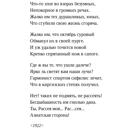
Что-то злое во взорах безумных,
Непокорное в громких речах.
Жалко им тех дурашливых, юных,
Что сгубили свою жизнь сгоряча.
Жалко им, что октябрь суровый
Обманул их в своей пурге.
И уж удалью точится новой
Крепко спрятанный нож в сапоге.
Где ж вы те, что ушли далече?
Ярко ль светят вам наши лучи?
Гармонист спиртом сифилис лечит,
Что в киргизских степях получил.
Нет! таких не подмять, не рассеять!
Бесшабашность им гнилью дана.
Ты, Рассея моя... Рас...сея...
Азиатская сторона!
<1922>