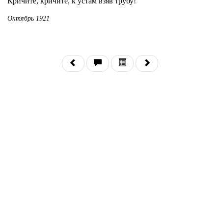
Кричите, кричите, к устам взяв трубу!
Октябрь 1921