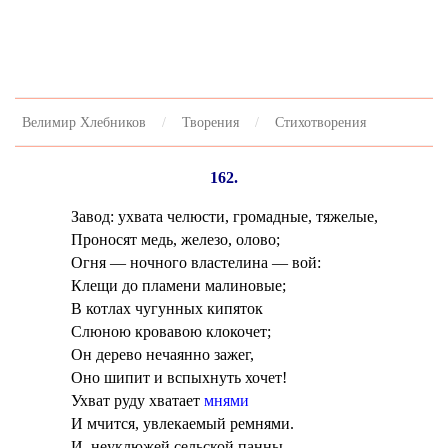
Велимир Хлебников
Творения
Стихотворения
162.
Завод: ухвата челюсти, громадные, тяжелые,
Проносят медь, железо, олово;
Огня — ночного властелина — вой:
Клещи до пламени малиновые;
В котлах чугунных кипяток
Слюною кровавою клокочет;
Он дерево нечаянно зажег,
Оно шипит и вспыхнуть хочет!
Ухват руду хватает
мнями
И мчится, увлекаемый ремнями.
И, неуклюжей сельской панны,