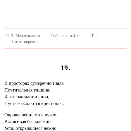
О.Э. Мандельштам
Собр. соч. в 4 тт.
Т. 1
Стихотворения
19.
В просторах сумеречной залы
Почтительная тишина.
Как в ожидании вина,
Пустые зыблются кристаллы;
Окровавленными в лучах,
Вытягивая безнадежно
Уста, открывшиеся нежно