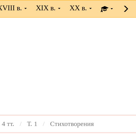
XVIII в.
XIX в.
XX в.
 4 тт.
Т. 1
Стихотворения