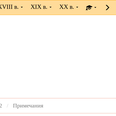
XVIII в.
XIX в.
XX в.
2
Примечания