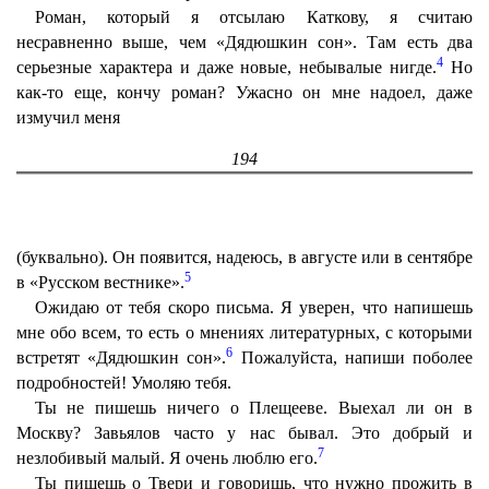
Роман, который я отсылаю Каткову, я считаю
несравненно выше, чем «Дядюшкин сон». Там есть два
4
серьезные характера и даже новые, небывалые нигде.
Но
как-то еще, кончу роман? Ужасно он мне надоел, даже
измучил меня
194
(буквально). Он появится, надеюсь, в августе или в сентябре
5
в «Русском вестнике».
Ожидаю от тебя скоро письма. Я уверен, что напишешь
мне обо всем, то есть о мнениях литературных, с которыми
6
встретят «Дядюшкин сон».
Пожалуйста, напиши поболее
подробностей! Умоляю тебя.
Ты не пишешь ничего о Плещееве. Выехал ли он в
Москву? Завьялов часто у нас бывал. Это добрый и
7
незлобивый малый. Я очень люблю его.
Ты пишешь о Твери и говоришь, что нужно прожить в