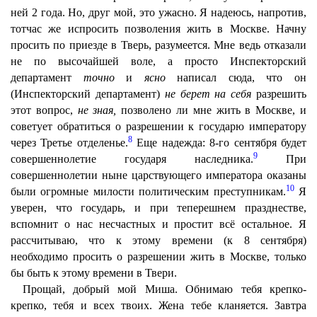
ней 2 года. Но, друг мой, это ужасно. Я надеюсь, напротив,
тотчас же испросить позволения жить в Москве. Начну
просить по приезде в Тверь, разумеется. Мне ведь отказали
не по высочайшей воле, а просто Инспекторский
департамент
точно
и
ясно
написал сюда, что он
(Инспекторский департамент)
не берет на себя
разрешить
этот вопрос,
не зная,
позволено ли мне жить в Москве, и
советует обратиться о разрешении к государю императору
8
через Третье отделенье.
Еще надежда: 8-го сентября будет
9
совершеннолетие государя наследника.
При
совершеннолетии ныне царствующего императора оказаны
10
были огромные милости политическим преступникам.
Я
уверен, что государь, и при теперешнем празднестве,
вспомнит о нас несчастных и простит всё остальное. Я
рассчитываю, что к этому времени (к 8 сентября)
необходимо просить о разрешении жить в Москве, только
бы быть к этому времени в Твери.
Прощай, добрый мой Миша. Обнимаю тебя крепко-
крепко, тебя и всех твоих. Жена тебе кланяется. Завтра