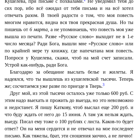
Кушелева, при письме с похвалами.
Не уведомил тебя до
сих пор, ибо всё ожидал от тебя письма и на всё хотел
отвечать разом. В твоей радости о том, что моя повесть
многим нравится, видна вся твоя прекрасная душа. Но ты
пишешь от
6 марта,
а не упоминаешь, что повесть моя уже
вышла из печати. Разве «Русское слово» выходит не в 1-е
число месяца? Ради Бога, вышли мне «Русское слово» или
по крайней мере ту книжку, где напечатана моя повесть.
Попроси у Кушелева, скажи, чтоб на мой счет записали.
Устрой как-нибудь, ради Бога.
Благодарю за обещание выслать белье и жилеты. Я
надеялся, что ты вышлешь из кушелевской тысячи. Теперь
3
же; сосчитаемся уже разве по приезде в Тверь.
Друг мой, из этой тысячи осталось уже только 600 руб. С
этим надо выехать и прожить до выезда, но это невозможно
и недостанет. Я пишу Каткову, чтоб выслал еще 200 руб. и
что буду ждать от него до 15 июня. А там уж нельзя ждать,
выеду. Писал ему тоже о 100 рублях с листа. Каков-то будет
ответ? Он на меня сердится и не отвечал на мое последнее
письмо. Как тяжелы, брат, эти сношения заочно, а не лично!