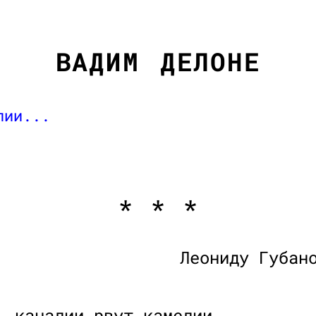
ВАДИМ ДЕЛОНЕ
лии...
* * *
Леониду Губан
ь каналии рвут камелии,