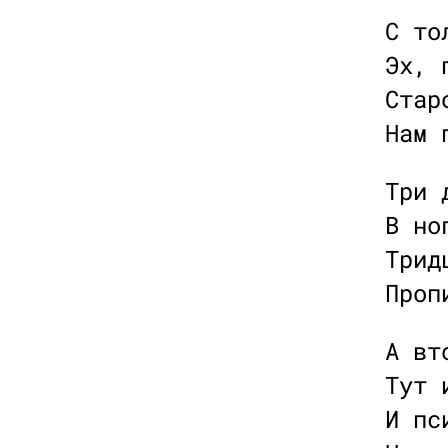
С то
Эх, 
Стар
Нам 
Три 
В но
Трид
Проп
А вт
Тут 
И пс