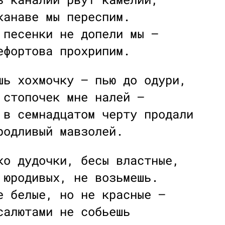
канаве мы переспим.
 песенки не допели мы —
ефортова прохрипим.
шь хохмочку — пью до одури,
 стопочек мне налей —
 в семнадцатом черту продали
родливый мавзолей.
ко дудочки, бесы властные,
 юродивых, не возьмешь.
е белые, но не красные —
салютами не собьешь