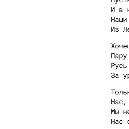
И в 
Наши
Из Л
Хоче
Пару
Русь
За у
Толь
Нас,
Мы н
Нас 