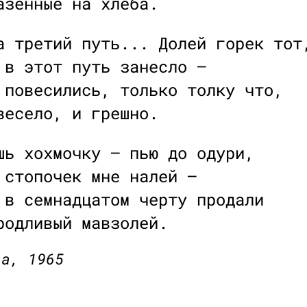
азенные на хлеба.
а третий путь... Долей горек тот
 в этот путь занесло —
 повесились, только толку что,
весело, и грешно.
шь хохмочку — пью до одури,
 стопочек мне налей —
 в семнадцатом черту продали
родливый мавзолей.
ва, 1965