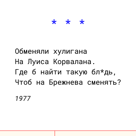
* * *
Обменяли хулигана
На Луиса Корвалана.
Где б найти такую бл*дь,
Чтоб на Брежнева сменять?
1977