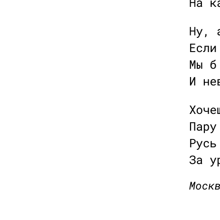
На к
Ну, 
Если
Мы б
И не
Хоче
Пару
Русь
За у
Моск