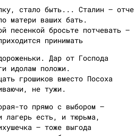
лку, стало быть... Сталин — отче
по матери ваших бать.
ой песенкой бросьте потчевать —
приходится принимать
дороженьки. Дар от Господа
ги идолам положи.
цать грошиков вместо Посоха
иваючи, не тужи.
орая-то прямо с выбором —
и лагерь есть, и тюрьма,
ихушечка — тоже выгода