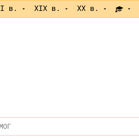
II в.
XIX в.
XX в.
МОГ