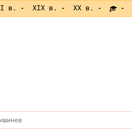
II в.
XIX в.
XX в.
ишинев