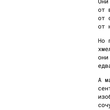
Они
от 
от 
от 
Но 
хме
они
едв
А м
сен
изо
соч