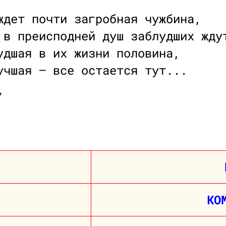
ждет почти загробная чужбина,
 в преисподней душ заблудших жду
удшая в их жизни половина,
учшая — все остается тут...
7
КО