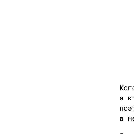
Ког
а к
поэ
в н