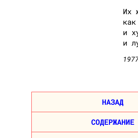
Их 
как
и х
и л
197
НАЗАД
СОДЕРЖАНИЕ