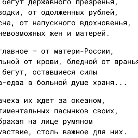
 бегут державного презренья,
водки, от одолженных рублей,
сна, от напускного вдохновенья,
невозможных жен и матерей.
главное — от матери-России,
льной от крови, бледной от врань
 бегут, оставшиеся силы
а-едва в больной душе храня...
ачеха их ждет за океаном,
тиментальных пасынков своих,
бражая на лице румяном
увствие, столь важное для них.