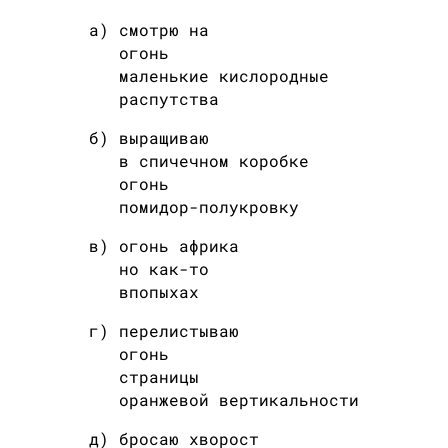
а) смотрю на
огонь
маленькие кислородные
распутства
б) выращиваю
в спичечном коробке
огонь
помидор-полукровку
в) огонь африка
но как-то
впопыхах
г) перелистываю
огонь
страницы
оранжевой вертикальности
д) бросаю хворост