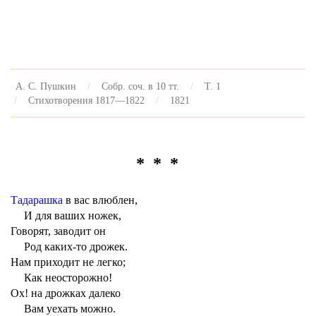
А. С. Пушкин
Собр. соч. в 10 тт.
Т. 1
Стихотворения 1817—1822
1821
* * *
Тадарашка
в вас влюблен,
И для ваших ножек,
Говорят, заводит он
Род каких-то дрожек.
Нам приходит не легко;
Как неосторожно!
Ох! на дрожках далеко
Вам уехать можно.