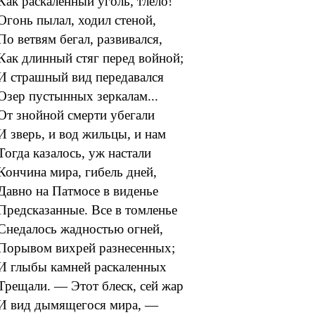
Как раскаленный уголь, тлело!
Огонь пылал, ходил стеной,
По ветвям бегал, развивался,
Как длинный стяг перед войной;
И страшный вид передавался
Озер пустынных зеркалам...
От знойной смерти убегали
И зверь, и вод жильцы, и нам
Тогда казалось, уж настали
Кончина мира, гибель дней,
Давно на Патмосе в виденье
Предсказанные. Все в томленье
Снедалось жадностью огней,
Порывом вихрей разнесенных;
И глыбы камней раскаленных
Трещали. — Этот блеск, сей жар
И вид дымящегося мира, —