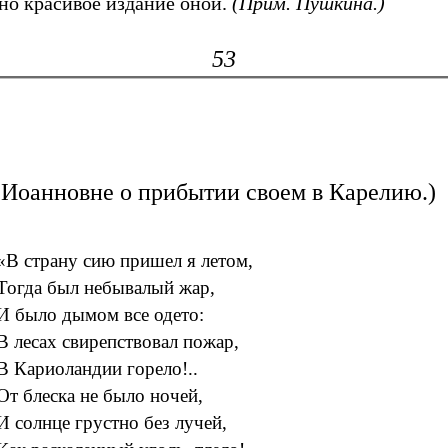
чно красивое издание оной.
(Прим. Пушкина.)
53
Иоанновне о прибытии своем в Карелию.)
«В страну сию пришел я летом,
Тогда был небывалый жар,
И было дымом все одето:
В лесах свирепствовал пожар,
В Кариоландии горело!..
От блеска не было ночей,
И солнце грустно без лучей,