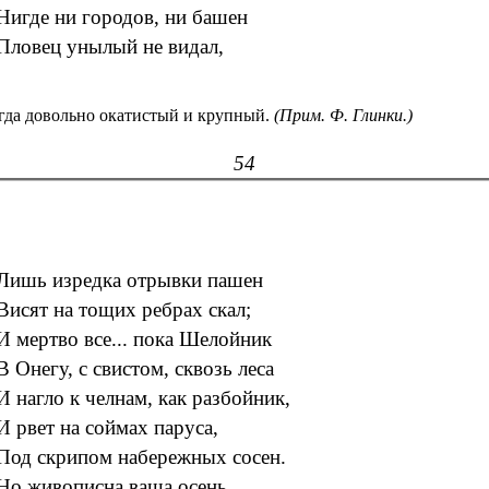
Нигде ни городов, ни башен
Пловец унылый не видал,
гда довольно окатистый и крупный.
(Прим. Ф. Глинки.)
54
Лишь изредка отрывки пашен
Висят на тощих ребрах скал;
И мертво все... пока Шелойник
В Онегу, с свистом, сквозь леса
И нагло к челнам, как разбойник,
И рвет на соймах паруса,
Под скрипом набережных сосен.
Но живописна ваша осень,