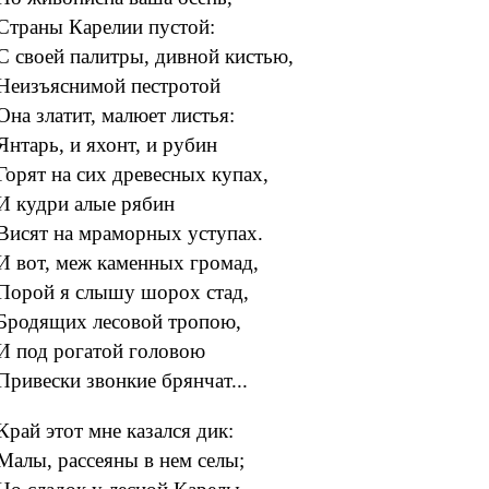
Страны Карелии пустой:
С своей палитры, дивной кистью,
Неизъяснимой пестротой
Она златит, малюет листья:
Янтарь, и яхонт, и рубин
Горят на сих древесных купах,
И кудри алые рябин
Висят на мраморных уступах.
И вот, меж каменных громад,
Порой я слышу шорох стад,
Бродящих лесовой тропою,
И под рогатой головою
Привески звонкие брянчат...
Край этот мне казался дик:
Малы, рассеяны в нем селы;