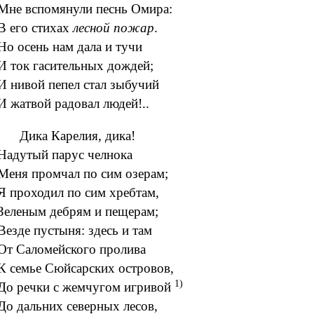
Мне вспомянули песнь Омира:
В его стихах
лесной пожар
.
Но осень нам дала и тучи
И ток гасительных дождей;
И нивой пепел стал зыбучий
И жатвой радовал людей!..
Дика Карелия, дика!
Надутый парус челнока
Меня промчал по сим озерам;
Я проходил по сим хребтам,
Зеленым дебрям и пещерам;
Везде пустыня: здесь и там
От Саломейского пролива
К семье Сюйсарских островов,
1)
До речки с жемчугом игривой
До дальних северных лесов,