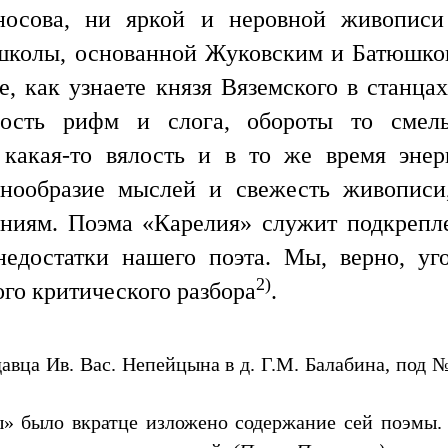
носова, ни яркой и неровной живописи
 школы, основанной Жуковским и Батюшков
е, как узнаете князя Вяземского в станц
ность рифм и слога, обороты то смелые
какая-то вялость и в то же время энер
однообразие мыслей и свежесть живописи
ениям. Поэма «Карелия» служит подкрепле
недостатки нашего поэта. Мы, верно, у
2)
ого критического разбора
.
авца Ив. Вас. Непейцына в д. Г.М. Балабина, под № 
 было вкратце изложено содержание сей поэмы. 