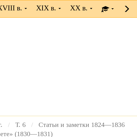
XVIII в.
XIX в.
XX в.
.
Т. 6
Статьи и заметки 1824—1836
зете» (1830—1831)