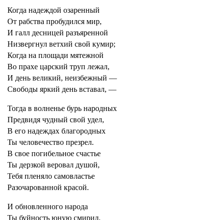
Когда надеждой озаренный
От рабства пробудился мир,
И галл десницей разъяренной
Низвергнул ветхий свой кумир;
Когда на площади мятежной
Во прахе царский труп лежал,
И день великий, неизбежный —
Свободы яркий день вставал, —
Тогда в волненье бурь народных
Предвидя чудный свой удел,
В его надеждах благородных
Ты человечество презрел.
В свое погибельное счастье
Ты дерзкой веровал душой,
Тебя пленяло самовластье
Разочарованной красой.
И обновленного народа
Ты буйность юную смирил,