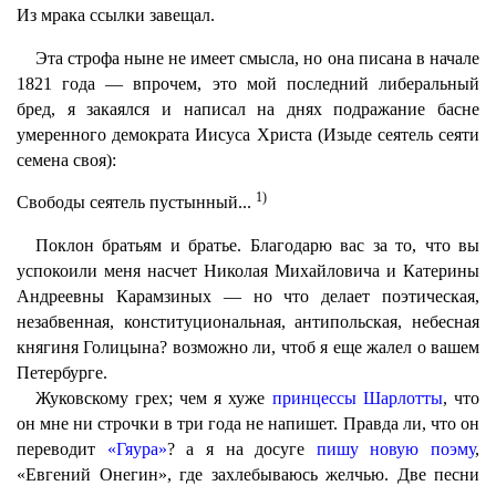
Из мрака ссылки завещал.
Эта строфа ныне не имеет смысла, но она писана в начале
1821 года — впрочем, это мой последний либеральный
бред, я закаялся и написал на днях подражание басне
умеренного демократа Иисуса Христа (Изыде сеятель сеяти
семена своя):
1)
Свободы сеятель пустынный...
Поклон братьям и братье. Благодарю вас за то, что вы
успокоили меня насчет Николая Михайловича и Катерины
Андреевны Карамзиных — но что делает поэтическая,
незабвенная, конституциональная, антипольская, небесная
княгиня Голицына? возможно ли, чтоб я еще жалел о вашем
Петербурге.
Жуковскому грех; чем я хуже
принцессы Шарлотты
, что
он мне ни строчки в три года не напишет. Правда ли, что он
переводит
«Гяура»
? а я на досуге
пишу новую поэму
,
«Евгений Онегин», где захлебываюсь желчью. Две песни