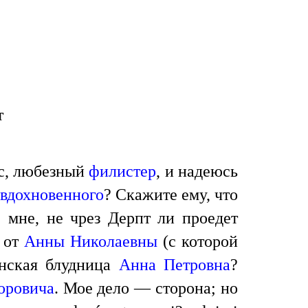
т
ас, любезный
филистер
, и надеюсь
вдохновенного
? Скажите ему, что
 мне, не чрез Дерпт ли проедет
а от
Анны Николаевны
(с которой
онская блудница
Анна Петровна
?
оровича
. Мое дело — сторона; но