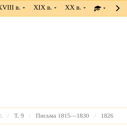
XVIII в.
XIX в.
XX в.
.
Т. 9
Письма 1815—1830
1826