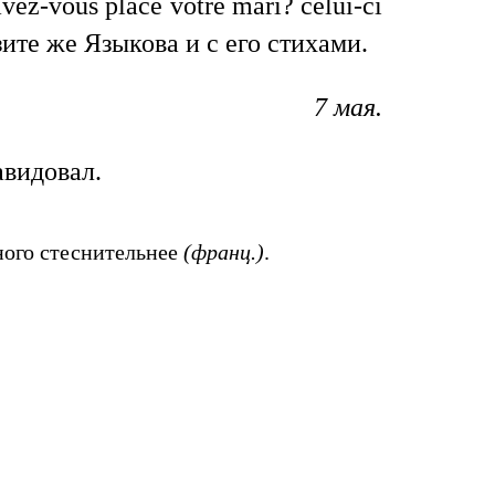
vez-vous placé votre mari? celui-ci
ите же Языкова и с его стихами.
7 мая.
авидовал.
ного стеснительнее
(франц.)
.