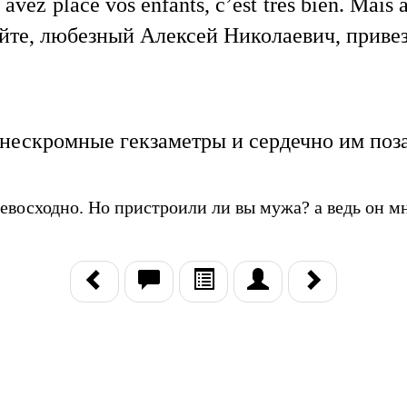
vez placé vos enfants, c’est très bien. Mais a
йте, любезный Алексей Николаевич, привез
нескромные гекзаметры и сердечно им поз
евосходно. Но пристроили ли вы мужа? а ведь он м