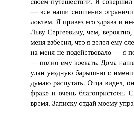
своем путешествии. Я совершил
— все наши сношения ограничива
локтем. Я привез его здрава и не
Льву Сергеевичу, чем, вероятно
меня взбесил, что я велел ему сле
на меня не подействовало — я по
— полно ему воевать. Дома нашел
улан уездную барышню с именин 
думаю распутать. Отца видел, о
фраке и очень благопристоен. С
время. Записку отдай моему упр