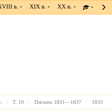
XVIII в.
XIX в.
XX в.
.
Т. 10
Письма 1831—1837
1833