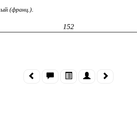
тный
(франц.)
.
152