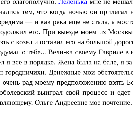
 его благополучно.
Леленька
мне не мешал,
лись тем, что когда ночью он прилегал на
вредима — и как река еще не стала, а мосто
, одолжил его. При выезде моем из Москвы
зть с козел и оставил его на большой дороге
думал о тебе... Вели-ка своему Гавриле в ю
 я все в порядке. Жена была на бале, я за
городничихи. Денежные мои обстоятельст
н очень рад моему предположению взять Бол
оболевский выиграл свой процесс и едет
авляющему. Ольге Андреевне мое почтение.