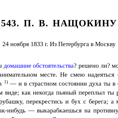
543. П. В. НАЩОКИНУ
24 ноября 1833 г. Из Петербурга в Москву
вы
домашние обстоятельства
? решено ли? мо
анимательном месте. Не смею надеяться 
1)
on
— и в страстном состоянии духа ты в с
м виде; как некогда пьяный переплыл ты 
рубашку, перекрестись и бух с берега; 
как-нибудь — выкарабкаешься на противн