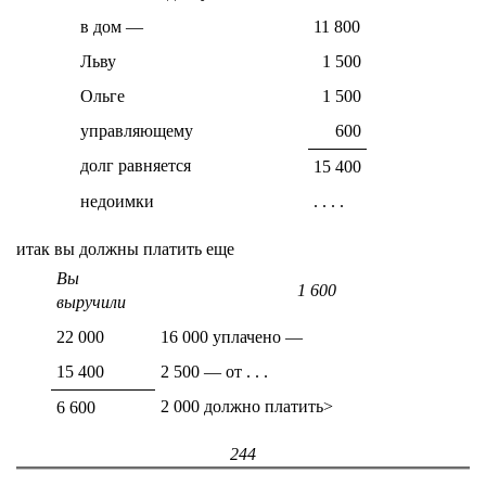
в дом —
11 800
Льву
1 500
Ольге
1 500
управляющему
600
долг равняется
15 400
недоимки
. . . .
итак вы должны платить еще
Вы
1 600
выручили
22 000
16 000 уплачено —
15 400
2 500 — от . . .
2 000 должно платить>
6 600
244