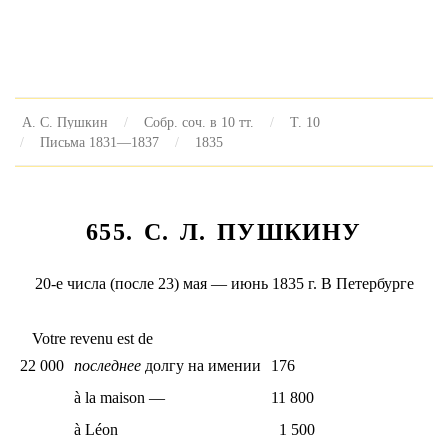
А. С. Пушкин
Собр. соч. в 10 тт.
Т. 10
Письма 1831—1837
1835
655. С. Л. ПУШКИНУ
20-е числа (после 23) мая — июнь 1835 г. В Петербурге
Votre revenu est de
22 000
последнее
долгу на имении
176
à la maison —
11 800
à Léon
1 500