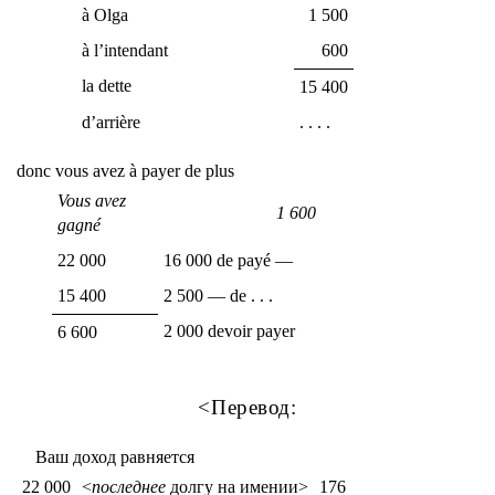
à Olga
1 500
à l’intendant
600
la dette
15 400
d’arrière
. . . .
donc vous avez à payer de plus
Vous avez
1 600
gagné
22 000
16 000 de payé —
15 400
2 500 — de . . .
2 000 devoir payer
6 600
<Перевод:
Ваш доход равняется
22 000
<
последнее
долгу на имении>
176