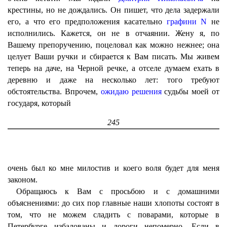
крестины, но не дождались. Он пишет, что дела задержали
его, а что его предположения касательно
графини N
не
исполнились. Кажется, он не в отчаянии. Жену я, по
Вашему препоручению, поцеловал как можно нежнее; она
целует Ваши ручки и сбирается к Вам писать. Мы живем
теперь на даче, на Черной речке, а отселе думаем ехать в
деревню и даже на несколько лет: того требуют
обстоятельства. Впрочем,
ожидаю решения
судьбы моей от
государя, который
245
очень был ко мне милостив и коего воля будет для меня
законом.
Обращаюсь к Вам с просьбою и с домашними
объяснениями: до сих пор главные наши хлопоты состоят в
том, что не можем сладить с поварами, которые в
Петербурге избалованы и дороги непомерно. Если в