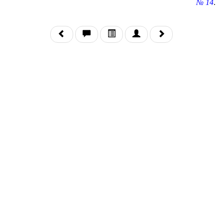
№ 14
.