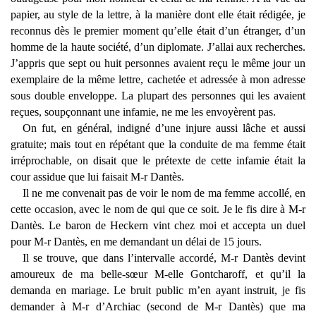
papier, au style de la lettre, à la manière dont elle était rédigée, je
reconnus dès le premier moment qu’elle était d’un étranger, d’un
homme de la haute société, d’un diplomate. J’allai aux recherches.
J’appris que sept ou huit personnes avaient reçu le même jour un
exemplaire de la même lettre, cachetée et adressée à mon adresse
sous double enveloppe. La plupart des personnes qui les avaient
reçues, soupçonnant une infamie, ne me les envoyèrent pas.
On fut, en général, indigné d’une injure aussi lâche et aussi
gratuite; mais tout en répétant que la conduite de ma femme était
irréprochable, on disait que le prétexte de cette infamie était la
cour assidue que lui faisait M-r Dantès.
Il ne me convenait pas de voir le nom de ma femme accollé, en
cette occasion, avec le nom de qui que ce soit. Je le fis dire à M-r
Dantès. Le baron de Heckern vint chez moi et accepta un duel
pour M-r Dantès, en me demandant un délai de 15 jours.
Il se trouve, que dans l’intervalle accordé, M-r Dantès devint
amoureux de ma belle-sœur M-elle Gontcharoff, et qu’il la
demanda en mariage. Le bruit public m’en ayant instruit, je fis
demander à M-r d’Archiac (second de M-r Dantès) que ma