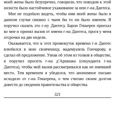
моей жены было безупречно, говорили, что поводом к этой
низости было настойчивое ухаживание за нею г-на Дантеса.
Мне не подобало видеть, чтобы имя моей жены было в
данном случае связано с чьим бы то ни было именем. Я
поручил сказать это г-ну Дантесу. Барон Геккерен приехал
ко мне и принял вызов от имени г-на Дантеса, прося у меня
отсрочки на две недели.
Оказывается, что в этот промежуток времени г-н Дантес
влюбился в мою свояченицу, мадемуазель Гончарову, и
сделал ей предложение. Узнав об этом из толков в обществе,
я поручил просить г-на д’Аршиака (секунданта г-на
Дантеса), чтобы мой вызов рассматривался как не имевший
место. Тем временем я убедился, что анонимное письмо
исходило от г-на Геккерена, о чем считаю своим долгом
довести до сведения правительства и общества.
321