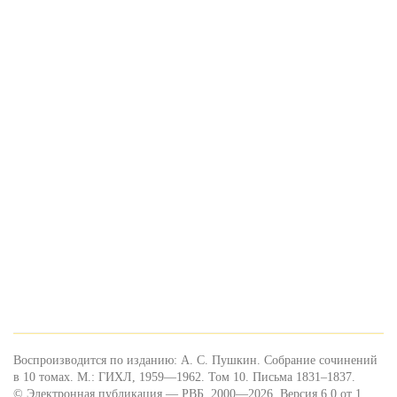
Воспроизводится по изданию: А. С. Пушкин. Собрание сочинений
в 10 томах. М.: ГИХЛ, 1959—1962. Том 10. Письма 1831–1837.
© Электронная публикация — РВБ, 2000—2026. Версия 6.0 от 1