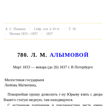
А. С. Пушкин
Собр. соч. в 10 тт.
Т. 10
Письма 1831—1837
1837
780. Л. M.
АЛЫМОВОЙ
Март 1833 — январь (до 26) 1837 г. В Петербурге
Милостивая государыня
Любовь Матвеевна,
Покорнейше прошу дозволить г-ну Юрьеву взять с двора
Вашего статую медную, там находящуюся.
С истинным почтением и преданностию честь имею