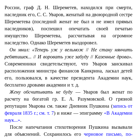
России, граф Д. H. Шереметев, находился при смерти,
наследник его, С. С. Уваров, женатый на двоюродной сестре
Шереметева (последний женат не был и не имел прямых
наследников), поспешил опечатать своей печатью
имущество Шереметева, рассчитывая на огромное
наследство. Однако Шереметев выздоровел.
Он мнил: «Теперь уж у вельмож
//
Не стану нянчить
ребятишек...
//
И воровать уже забуду
//
Казенные дрова».
Современники свидетельствуют, что Уваров заискивал
расположения министра финансов Канкрина, ласкал детей
его, пользовался, в качестве президента Академии наук,
бесплатно дровами академии и т. д.
Жену обсчитывать не буду
— Уваров был женат по
расчету на богатой гр. Е. А. Разумовской. О грязной
репутации Уварова см. также Дневник Пушкина (
запись от
февраля 1835 г.; см. т. 7
) и ниже — эпиграмму
«В Академии
наук...»
.
После напечатания стихотворения Пушкина вызывали
для объяснений. Сохранилось его
черновое письмо, по-