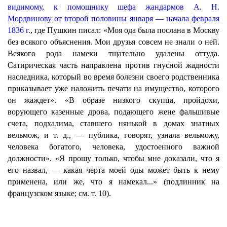
видимому, к помощнику шефа жандармов А. H.
Мордвинову от второй половины января — начала февраля
1836 г.
, где Пушкин писал: «Моя ода была послана в Москву
без всякого объяснения. Мои друзья совсем не знали о ней.
Всякого рода намеки тщательно удалены оттуда.
Сатирическая часть направлена против гнусной жадности
наследника, который во время болезни своего родственника
приказывает уже наложить печати на имущество, которого
он жаждет». «В образе низкого скупца, пройдохи,
ворующего казенные дрова, подающего жене фальшивые
счета, подхалима, ставшего нянькой в домах знатных
вельмож, и т. д., — публика, говорят, узнала вельможу,
человека богатого, человека, удостоенного важной
должности». «Я прошу только, чтобы мне доказали, что я
его назвал, — какая черта моей оды может быть к нему
применена, или же, что я намекал...» (подлинник на
французском языке; см. т. 10).