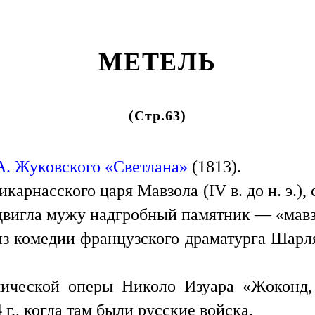
МЕТЕЛЬ
(Стр.63)
А. Жуковского
«Светлана»
(1813).
карнасского царя Мавзола (IV в. до н. э.)
здвигла мужу надгробный памятник — «мавз
 комедии французского драматурга Шарля
ческой оперы Николо Изуара «Жоконд, 
г., когда там были русские войска.