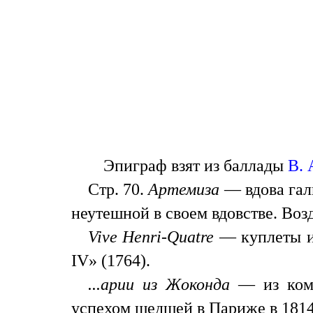
Эпиграф взят из баллады
В. 
Стр. 70.
Артемиза
— вдова гали
неутешной в своем вдовстве. Во
Vive Henri-Quatre
— куплеты из
IV» (1764).
...арии из Жоконда
— из коми
успехом шедшей в Париже в 1814 