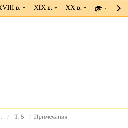
XVIII в.
XIX в.
XX в.
.
Т. 5
Примечания