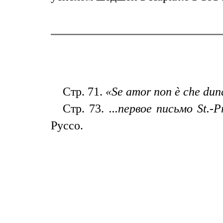
Стр. 71.
«Se amоr non è che dun
Стр. 73.
...первое письмо St.-P
Руссо.