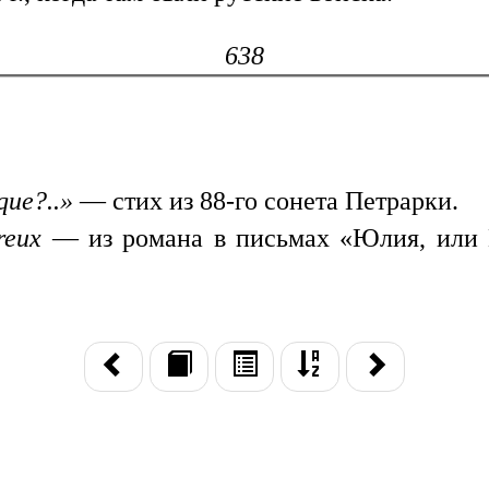
638
que?..»
— стих из 88-го сонета Петрарки.
reux
— из романа в письмах «Юлия, или 