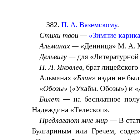
382.
П. А. Вяземскому
.
Стихи твои —
«Зимние карик
Альманах —
«Денница» М. А. 
Дельвигу —
для «Литературной
П. Л. Яковлев
, брат лицейског
Альманах
«Блин»
издан не был
«Обозы»
(«Ухабы. Обозы») и
«
Билет —
на бесплатное пол
Надеждина «Телескоп».
Предлагают мне мир —
В стат
Булгариным или Гречем, соде