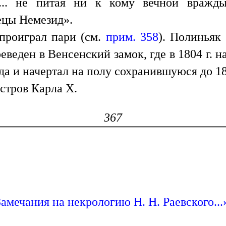
... не питая ни к кому вечной вражды
ецы Немезид».
проиграл пари (см.
прим. 358
). Полиньяк
еден в Венсенский замок, где в 1804 г. н
гда и начертал на полу сохранившуюся до 1
стров Карла X.
367
амечания на некрологию Н. Н. Раевского...