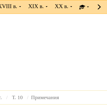
XVIII в.
XIX в.
XX в.
.
Т. 10
Примечания