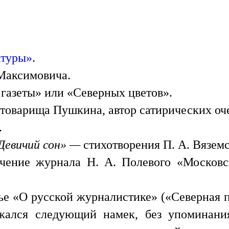
атуры»
.
Максимовича.
 газеты» или «Северных цветов».
о товарища Пушкина, автор сатирических оч
.
Девичий сон» —
стихотворения П. А. Вяземс
учение журнала Н. А. Полевого «Московс
ье «О русской журналистике» («Северная п
ржался следующий намек, без упоминани