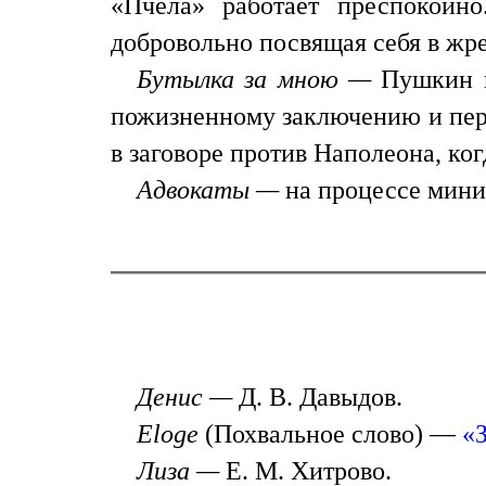
«Пчела» работает преспокойно
добровольно посвящая себя в жр
Бутылка зa мною —
Пушкин 
пожизненному заключению и перев
в заговоре против Наполеона, ко
Адвокаты —
на процессе мини
Денис —
Д. В. Давыдов.
Eloge
(Похвальное слово) —
«З
Лиза —
Е. М. Хитрово.