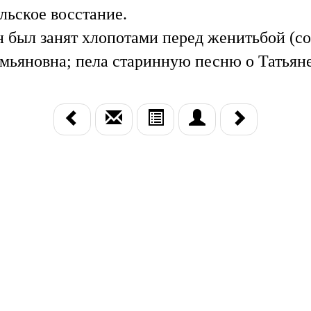
льское восстание.
был занят хлопотами перед женитьбой (сос
мьяновна; пела старинную песню о Татьян