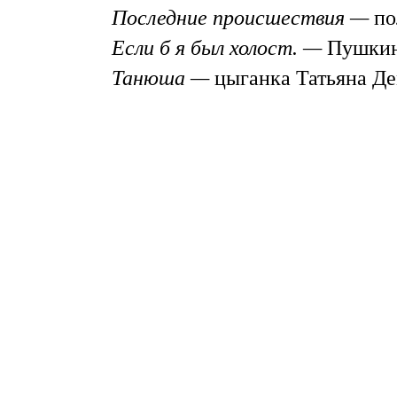
Последние происшествия —
по
Если б я был холост. —
Пушкин 
Танюша —
цыганка Татьяна Де