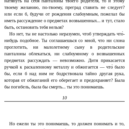
натянуть на себя панталоны твоего родителя, то и этому
твоему желанию, по-твоему, преград ставить не следует?
или если б, будучи от рождения слабоумным, пожелал бы
иметь рассуждение о предметах возвышенных... и тут, стало
быть, остановить тебя нельзя?
Но нет, ты не настолько неразумен, чтоб утверждать что̀-
нибудь подобное. Ты соглашаешься со мной, что ни слона
проглотить, ни малолетнему сыну в родительские
панталоны облекаться, ни слабоумному о возвышенных
предметах рассуждать — невозможно. Дитя прикасается
ручкой к раскаленному металлу и обжигается — что̀ было
бы, если б над ним не бодрствовала тайно другая рука,
которая от обжиганий его оберегает и предохраняет? Была
бы погибель, была бы смерть... ты это понимаешь.
10
Но ежели ты это понимаешь, то должен понимать и то,