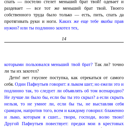
спать — постелю стелет меньший брат твой! одевает и
раздевает — все тот же меньший брат твой. Твоего
собственного труда было только — есть, пить, спать да
протягивать руки и ноги.
Каких же еще тебе якобы прав
нужно? или ты подлинно захотел тех,
14
которыми пользовался меньший твой брат?
Так ли? точно
ли ты их захотел?
Дети! нет гнуснее поступка, как отрекаться от самого
себя.
Один Пафнутьев говорит: я лыком шит; но ежели это и
подлинно так, то следует ли объявлять об том всенародно?
Не лучше ли было бы, если бы ты это скрыл? а если скрыть
нельзя, то не умнее ли, если бы ты, не выставляя себя
срамцом, напротив того, всем и каждому говорил: блаженно
и лыко, которым я сшит... твори, господи, волю твою!
Другой Пафнутьев повествует: предки мои в крестовых