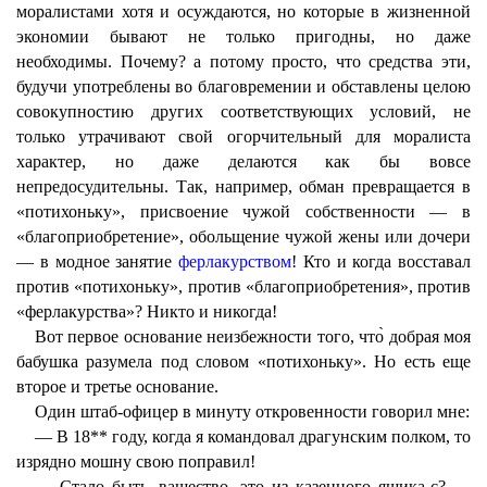
моралистами хотя и осуждаются, но которые в жизненной
экономии бывают не только пригодны, но даже
необходимы. Почему? а потому просто, что средства эти,
будучи употреблены во благовремении и обставлены целою
совокупностию других соответствующих условий, не
только утрачивают свой огорчительный для моралиста
характер, но даже делаются как бы вовсе
непредосудительны. Так, например, обман превращается в
«потихоньку», присвоение чужой собственности — в
«благоприобретение», обольщение чужой жены или дочери
— в модное занятие
ферлакурством
! Кто и когда восставал
против «потихоньку», против «благоприобретения», против
«ферлакурства»? Никто и никогда!
Вот первое основание неизбежности того, что̀ добрая моя
бабушка разумела под словом «потихоньку». Но есть еще
второе и третье основание.
Один штаб-офицер в минуту откровенности говорил мне:
— В 18** году, когда я командовал драгунским полком, то
изрядно мошну свою поправил!
— Стало быть, вашество, это из казенного ящика-с? —