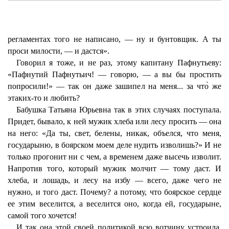
регламентах того не написано, — ну и бунтовщик. А ты
проси милости, — и дастся».
Говорил я тоже, и не раз, этому капитану Пафнутьеву:
«Пафнутий Пафнутьич! — говорю, — а вы бы простить
попросили!» — так он даже зашипел на меня... за что̀ же
этаких-то и любить?
Бабушка Татьяна Юрьевна так в этих случаях поступала.
Придет, бывало, к ней мужик хлеба или лесу просить — она
на него: «Да ты, свет, белены, никак, объелся, что меня,
государыню, в боярском моем деле нудить изволишь?» И не
только прогонит ни с чем, а временем даже высечь изволит.
Напротив того, который мужик молчит — тому даст. И
хлеба, и лошадь, и лесу на избу — всего, даже чего не
нужно, и того даст. Почему? а потому, что боярское сердце
ее этим веселится, а веселится оно, когда ей, государыне,
самой того хочется!
И так она этой своей политикой всю вотчину устроила,