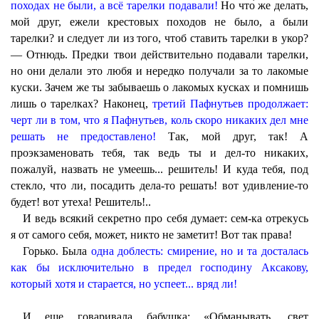
походах не были, а всё тарелки подавали!
Но что̀ же делать,
мой друг, ежели крестовых походов не было, а были
тарелки? и следует ли из того, чтоб ставить тарелки в укор?
— Отнюдь. Предки твои действительно подавали тарелки,
но они делали это любя и нередко получали за то лакомые
куски. Зачем же ты забываешь о лакомых кусках и помнишь
лишь о тарелках? Наконец,
третий Пафнутьев продолжает:
черт ли в том, что я Пафнутьев, коль скоро никаких дел мне
решать не предоставлено!
Так, мой друг, так! А
проэкзаменовать тебя, так ведь ты и дел-то никаких,
пожалуй, назвать не умеешь... решитель! И куда тебя, под
стекло, что ли, посадить дела-то решать! вот удивление-то
будет! вот утеха! Решитель!..
И ведь всякий секретно про себя думает: сем-ка отрекусь
я от самого себя, может, никто не заметит! Вот так права!
Горько. Была
одна доблесть: смирение, но и та досталась
как бы исключительно в предел господину Аксакову,
который хотя и старается, но успеет... вряд ли!
И еще говаривала бабушка: «Обманывать, свет