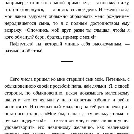
например, что некто за мной примечает, — я погожу; вижу,
что он отвернулся, — я опять за свое дело. И ежели тогда
мой лакей вздумает облыжно обрадовать меня рождением
неродившегося сына, то я с полным достоинством ему
возражу: «Опомнись, мой друг, разве ты слышал, чтобы я
кого обманул? бери, братец, пример с меня!»
Пафнутьев! ты, который мнишь себя высокоумным, —
размысли об этом!
Сего числа пришел ко мне старший сын мой, Петенька, с
обыкновенною своей просьбой: папа, дай ляльки! Я, с своей
стороны, по обыкновению, начал доказывать маленькому
шалуну, что от ляльки у него животик заболит и зубки
испортятся. Но неопытный младенец на сей раз перехитрил
опытного старца. «Мне бы, папаса, эту ляльку только в
ручках подержать!» — сказал он мне, и едва лишь я успел
удовлетворить его невинному желанию, как маленький