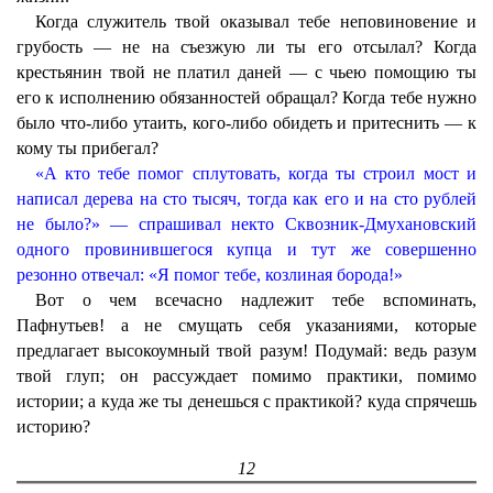
Когда служитель твой оказывал тебе неповиновение и
грубость — не на съезжую ли ты его отсылал? Когда
крестьянин твой не платил даней — с чьею помощию ты
его к исполнению обязанностей обращал? Когда тебе нужно
было что-либо утаить, кого-либо обидеть и притеснить — к
кому ты прибегал?
«А кто тебе помог сплутовать, когда ты строил мост и
написал дерева на сто тысяч, тогда как его и на сто рублей
не было?» — спрашивал некто Сквозник-Дмухановский
одного провинившегося купца и тут же совершенно
резонно отвечал: «Я помог тебе, козлиная борода!»
Вот о чем всечасно надлежит тебе вспоминать,
Пафнутьев! а не смущать себя указаниями, которые
предлагает высокоумный твой разум! Подумай: ведь разум
твой глуп; он рассуждает помимо практики, помимо
истории; а куда же ты денешься с практикой? куда спрячешь
историю?
12