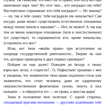
окончании наук чин? Но этот чин... кто наградил им тебя?
Настоятельно спрашиваю: кто тебя наградил? — Не знаешь?
— ну, так я тебе скажу: тебя наградило им начальство! Сам
посуди: разве может существовать естественное отношение
между твоим чином и науками? — Нет, не может! А так как
тем не менее некоторое отношение (хотя и неестественное)
тут существует, то спрашивается: кто, кроме начальства,
установить его мог?
Итак, вот твои «якобы права» при вступлении на
поприще государственной деятельности... Тверже ли они
тех, которые приведены в двух первых примерах?
Пойдем ли еще далее? Поведем ли беседу о твоих
взрослых летах, о старости?.. О, Пафнутьев! проживи с мое
и увидишь, что знаменитые твои права подлинно столь уже
знамениты, что стоит человеку, даже не одаренному
сверхъестественною физическою силою, ткнуть в них
пальцем — и образуется тут — не права, а простая дыра!
Знаю я: положение твое нелегкое. С одной стороны,
смущаемый врагами внешними — другими подобными тебе