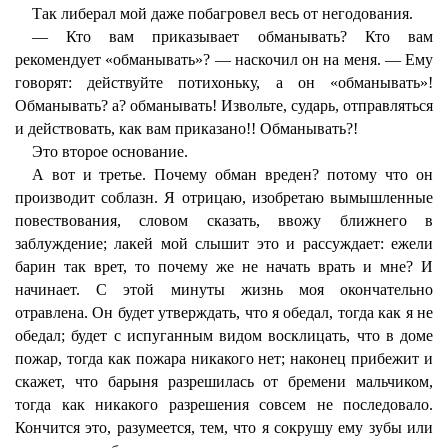
Так либерал мой даже побагровел весь от негодования.
— Кто вам приказывает обманывать? Кто вам
рекомендует «обманывать»? — наскочил он на меня. — Ему
говорят: действуйте потихоньку, а он «обманывать»!
Обманывать? а? обманывать! Извольте, сударь, отправляться
и действовать, как вам приказано!! Обманывать?!
Это второе основание.
А вот и третье. Почему обман вреден? потому что он
производит соблазн. Я отрицаю, изобретаю вымышленные
повествования, словом сказать, ввожу ближнего в
заблуждение; лакей мой слышит это и рассуждает: ежели
барин так врет, то почему же не начать врать и мне? И
начинает. С этой минуты жизнь моя окончательно
отравлена. Он будет утверждать, что я обедал, тогда как я не
обедал; будет с испуганным видом восклицать, что в доме
пожар, тогда как пожара никакого нет; наконец прибежит и
скажет, что барыня разрешилась от бремени мальчиком,
тогда как никакого разрешения совсем не последовало.
Кончится это, разумеется, тем, что я сокрушу ему зубы или