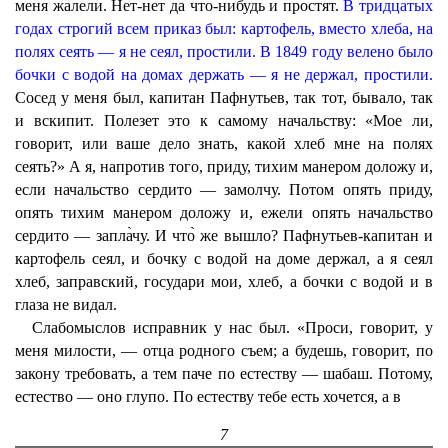
меня жалели. Нет-нет да что-нибудь и простят.
В тридцатых
годах строгий всем приказ был: картофель, вместо хлеба, на
полях сеять — я не сеял, простили. В 1849 году велено было
бочки с водой на домах держать — я не держал, простили.
Сосед у меня был, капитан Пафнутьев, так тот, бывало, так
и вскипит. Полезет это к самому начальству: «Мое ли,
говорит, или ваше дело знать, какой хлеб мне на полях
сеять?» А я, напротив того, приду, тихим манером доложу и,
если начальство сердито — замолчу. Потом опять приду,
опять тихим манером доложу и, ежели опять начальство
сердито — запла̀чу. И что̀ же вышло? Пафнутьев-капитан и
картофель сеял, и бочку с водой на доме держал, а я сеял
хлеб, заправский, государи мои, хлеб, а бочки с водой и в
глаза не видал.
Слабомыслов исправник у нас был. «Проси, говорит, у
меня милости, — отца родного съем; а будешь, говорит, по
закону требовать, а тем паче по естеству — шабаш. Потому,
естество — оно глупо. По естеству тебе есть хочется, а в
7