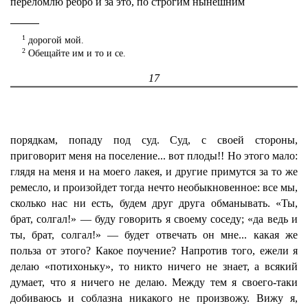
переломлю ребро и за это, по строгим нынешним
1
дорогой мой.
2
Обещайте им и то и се.
17
порядкам, попаду под суд. Суд, с своей стороны,
приговорит меня на поселение... вот плоды!! Но этого мало:
глядя на меня и на моего лакея, и другие примутся за то же
ремесло, и произойдет тогда нечто необыкновенное: все мы,
сколько нас ни есть, будем друг друга обманывать. «Ты,
брат, солгал!» — буду говорить я своему соседу; «да ведь и
ты, брат, солгал!» — будет отвечать он мне... какая же
польза от этого? Какое поучение? Напротив того, ежели я
делаю «потихоньку», то никто ничего не знает, а всякий
думает, что я ничего не делаю. Между тем я своего-таки
добиваюсь и соблазна никакого не произвожу. Вижу я,