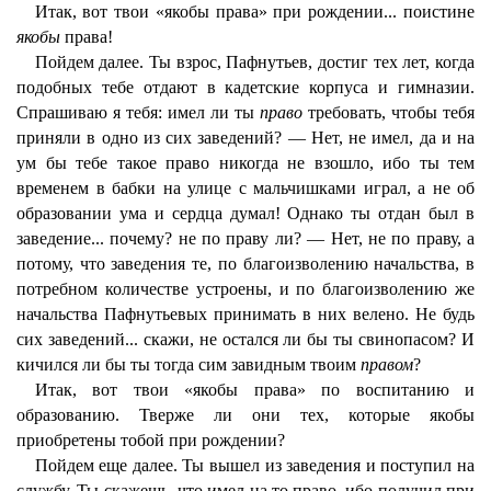
Итак, вот твои «якобы права» при рождении... поистине
якобы
права!
Пойдем далее. Ты взрос, Пафнутьев, достиг тех лет, когда
подобных тебе отдают в кадетские корпуса и гимназии.
Спрашиваю я тебя: имел ли ты
право
требовать, чтобы тебя
приняли в одно из сих заведений? — Нет, не имел, да и на
ум бы тебе такое право никогда не взошло, ибо ты тем
временем в бабки на улице с мальчишками играл, а не об
образовании ума и сердца думал! Однако ты отдан был в
заведение... почему? не по праву ли? — Нет, не по праву, а
потому, что заведения те, по благоизволению начальства, в
потребном количестве устроены, и по благоизволению же
начальства Пафнутьевых принимать в них велено. Не будь
сих заведений... скажи, не остался ли бы ты свинопасом? И
кичился ли бы ты тогда сим завидным твоим
правом
?
Итак, вот твои «якобы права» по воспитанию и
образованию. Тверже ли они тех, которые якобы
приобретены тобой при рождении?
Пойдем еще далее. Ты вышел из заведения и поступил на
службу. Ты скажешь, что имел на то право, ибо получил при