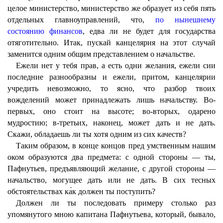
целое министерство, министерство же образует из себя пять
отдельных главноуправлений, что,
по нынешнему
состоянию финансов
, едва ли не будет для государства
отяготительно. Итак, пускай канцелярия на этот случай
заменится одним общим представлением о начальстве.
Ежели нет у тебя прав, а есть одни желания, ежели сии
последние разнообразны и ежели, притом, канцелярии
учредить невозможно, то ясно, что разбор твоих
вожделений может принадлежать лишь начальству. Во-
первых, оно стоит на высоте; во-вторых, одарено
мудростию; в-третьих, наконец, может дать и не дать.
Скажи, обладаешь ли ты хотя одним из сих качеств?
Таким образом, в конце концов пред умственным нашим
оком образуются два предмета: с одной стороны — ты,
Пафнутьев, предъявляющий желание, с другой стороны —
начальство, могущее дать или не дать. В сих тесных
обстоятельствах ка̀к должен ты поступить?
Должен ли ты последовать примеру столько раз
упомянутого мною капитана Пафнутьева, который, бывало,