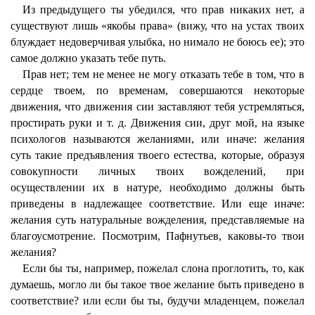
Из предыдущего ты убедился, что прав никаких нет, а
существуют лишь «якобы права» (вижу, что на устах твоих
блуждает недоверчивая улыбка, но нимало не боюсь ее); это
самое должно указать тебе путь.
Прав нет; тем не менее не могу отказать тебе в том, что в
сердце твоем, по временам, совершаются некоторые
движения, что движения сии заставляют тебя устремляться,
простирать руки и т. д. Движения сии, друг мой, на языке
психологов называются желаниями, или иначе: желания
суть такие предъявления твоего естества, которые, образуя
совокупности личных твоих вожделений, при
осуществлении их в натуре, необходимо должны быть
приведены в надлежащее соответствие. Или еще иначе:
желания суть натуральные вожделения, представляемые на
благоусмотрение. Посмотрим, Пафнутьев, каковы-то твои
желания?
Если бы ты, например, пожелал слона проглотить, то, как
думаешь, могло ли бы такое твое желание быть приведено в
соответствие? или если бы ты, будучи младенцем, пожелал