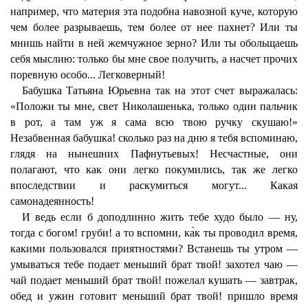
например, что материя эта подобна навозной куче, которую
чем более разрываешь, тем более от нее пахнет? Или ты
мнишь найти в ней жемчужное зерно? Или ты обольщаешь
себя мыслию: только бы мне свое получить, а насчет прочих
поревную особо... Легковерный!
Бабушка Татьяна Юрьевна так на этот счет выражалась:
«Положи ты мне, свет Николашенька, только один пальчик
в рот, а там уж я сама всю твою ручку скушаю!»
Незабвенная бабушка! сколько раз на дню я тебя вспоминаю,
глядя на нынешних Пафнутьевых! Несчастные, они
полагают, что как они легко покумились, так же легко
впоследствии и раскумиться могут... Какая
самонадеянность!
И ведь если б доподлинно жить тебе худо было — ну,
тогда с богом! груби! а то вспомни, ка̀к ты проводил время,
какими пользовался приятностями? Встанешь ты утром —
умываться тебе подает меньший брат твой! захотел чаю —
чай подает меньший брат твой! пожелал кушать — завтрак,
обед и ужин готовит меньший брат твой! пришло время