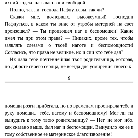
ихний кодекс называют они свободой.
Полно, так ли, господа Пафнутьевы, так ли?
Скажи мне, во-первых, высокоумный господин
Пафнутьев, в каком ты виде от утробы матерней на свет
произошел? — Ты произошел наг и беспомощен! Какие
имел ты при этом права? — Никаких, кроме тех, чтобы
заявлять слезами о твоей наготе и беспомощности!
Согласись, что права не великие, но и сии кто тебе дал?
Их дала тебе почтеннейшая твоя родительница, которая,
по доброте своего сердца, не всегда для усмирения твоего к
8
помощи розги прибегала, но по временам простирала тебе и
руку помощи... тебе, нагому и беспомощному! Мог ли ты
вынудить к тому твою родительницу? — Нет, не мог, ибо,
как сказано выше, был наг и беспомощен. Вынудило же ее к
тому собственное ее материнское благоизволение!