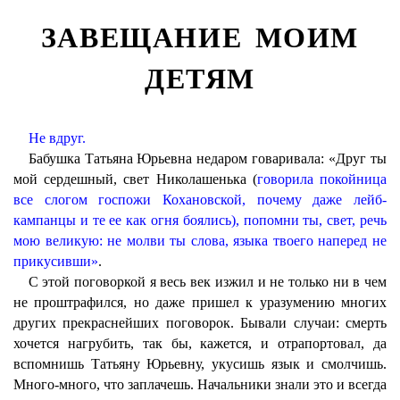
ЗАВЕЩАНИЕ МОИМ
ДЕТЯМ
Не вдруг.
Бабушка Татьяна Юрьевна недаром говаривала: «Друг ты
мой сердешный, свет Николашенька (
говорила покойница
все слогом госпожи Кохановской, почему даже лейб-
кампанцы и те ее как огня боялись), попомни ты, свет, речь
мою великую: не молви ты слова, языка твоего наперед не
прикусивши»
.
С этой поговоркой я весь век изжил и не только ни в чем
не проштрафился, но даже пришел к уразумению многих
других прекраснейших поговорок. Бывали случаи: смерть
хочется нагрубить, так бы, кажется, и отрапортовал, да
вспомнишь Татьяну Юрьевну, укусишь язык и смолчишь.
Много-много, что заплачешь. Начальники знали это и всегда