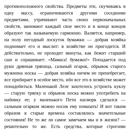
противоположного свойства. Предметы эти, скучиваясь в
одну массу, ограничиваются другими соседними
предметами, утрачивают часть своих первоначальных
свойств, занимают каждый свое место и в конце концов
образуют так называемую гармонию. Валяется, например,
на полу негодный лоскуток бумажки — добрая хозяйка
поднимает его и мыслит: в хозяйстве он пригодится. И
действительно, не проходит минуты, как бежит старший
сын и спрашивает: «Мамаса! бумазки!» Попадается под
руки дрянная тряпица, сальный огарок, обрывок старого
мужнина носка — добрая хозяйка ничем не пренебрегает,
все прибирает в особое место, ибо все это в хозяйстве может
понадобиться. Маленькой Леле захотелось устроить куклу
— старую тряпку и обрывок носка можно употребить на
набивку ее; у маленького Пети насморк сделался —
сальным огарком можно носик ему помазать! И вот таким
образом в старые времена составлялись значительные
состояния! Не то же ли самое замечаем мы и в жизни? —
решительно то же. Есть средства, которые строгими