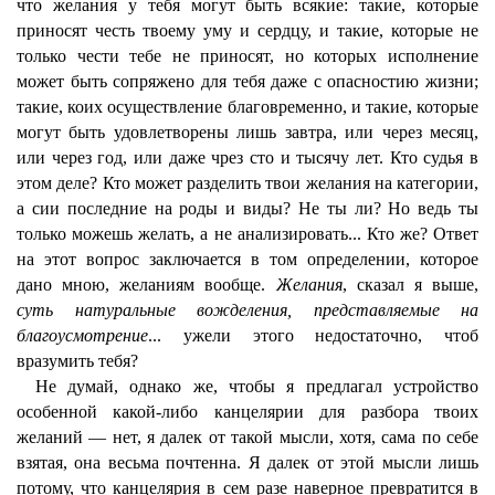
что желания у тебя могут быть всякие: такие, которые
приносят честь твоему уму и сердцу, и такие, которые не
только чести тебе не приносят, но которых исполнение
может быть сопряжено для тебя даже с опасностию жизни;
такие, коих осуществление благовременно, и такие, которые
могут быть удовлетворены лишь завтра, или через месяц,
или через год, или даже чрез сто и тысячу лет. Кто судья в
этом деле? Кто может разделить твои желания на категории,
а сии последние на роды и виды? Не ты ли? Но ведь ты
только можешь желать, а не анализировать... Кто же? Ответ
на этот вопрос заключается в том определении, которое
дано мною, желаниям вообще.
Желания
, сказал я выше,
суть натуральные вожделения, представляемые на
благоусмотрение
... ужели этого недостаточно, чтоб
вразумить тебя?
Не думай, однако же, чтобы я предлагал устройство
особенной какой-либо канцелярии для разбора твоих
желаний — нет, я далек от такой мысли, хотя, сама по себе
взятая, она весьма почтенна. Я далек от этой мысли лишь
потому, что канцелярия в сем разе наверное превратится в