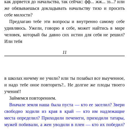
как дорвется до начальства, так сейчас: фф... жж... зз...? или
же обязываешься докладывать начальству тихо и просить
себе милости?
Предлагаю тебе эти вопросы и внутренно самому себе
удивляюсь. Ужели, говорю я себе, может найтись в мире
человек, который бы давно сих истин для себя не решил?
Или тебя
11
в школах ничему не учили? или ты позабыл все выученное,
и надо тебе оное повторить?.. Не долгие же плоды твоего
учения!!
Займемся повторением.
Вначале земля наша была пуста — кто ее заселил? Звери
свободно ходили из края в край — кто им надлежащие
места определил? Приходили печенеги, приходили татары,
мужей побивали, а жен уводили в плен — кто их победил?