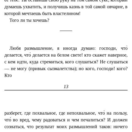
думаешь ухватить, и получишь казнь в той самой овчарне, в
которой мечтаешь быть властелином!
Того ли ты хочешь?
Любя размышление, я иногда думаю: господи, что̀
делается, что̀ делается на белом свете! кто скажет наверное,
с кем идти, куда стремиться, кого слушаться? Не слушаться
— не могу (привык сызмалетства); но кого, господи! кого?
Кто
13
разберет, где похвальное, где непохвальное, что̀ на пользу,
что̀ во вред, чему радоваться и чем печалиться? И должен
сознаться, что результат моих размышлений таков: ничего