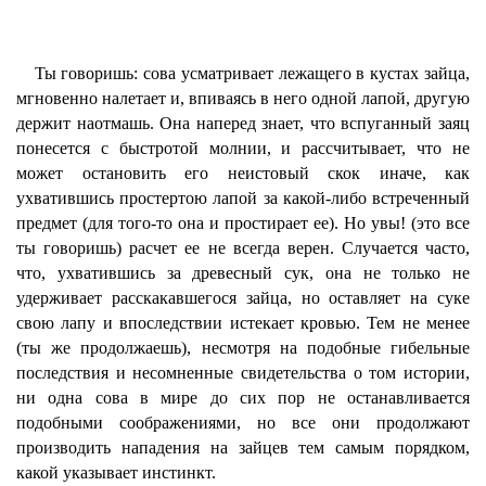
Ты говоришь: сова усматривает лежащего в кустах зайца,
мгновенно налетает и, впиваясь в него одной лапой, другую
держит наотмашь. Она наперед знает, что вспуганный заяц
понесется с быстротой молнии, и рассчитывает, что не
может остановить его неистовый скок иначе, как
ухватившись простертою лапой за какой-либо встреченный
предмет (для того-то она и простирает ее). Но увы! (это все
ты говоришь) расчет ее не всегда верен. Случается часто,
что, ухватившись за древесный сук, она не только не
удерживает расскакавшегося зайца, но оставляет на суке
свою лапу и впоследствии истекает кровью. Тем не менее
(ты же продолжаешь), несмотря на подобные гибельные
последствия и несомненные свидетельства о том истории,
ни одна сова в мире до сих пор не останавливается
подобными соображениями, но все они продолжают
производить нападения на зайцев тем самым порядком,
какой указывает инстинкт.