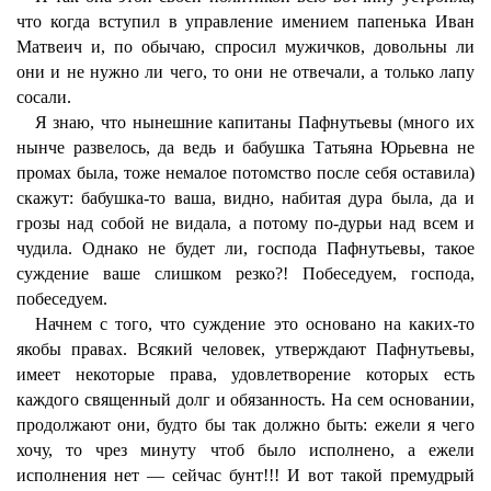
что когда вступил в управление имением папенька Иван
Матвеич и, по обычаю, спросил мужичков, довольны ли
они и не нужно ли чего, то они не отвечали, а только лапу
сосали.
Я знаю, что нынешние капитаны Пафнутьевы (много их
нынче развелось, да ведь и бабушка Татьяна Юрьевна не
промах была, тоже немалое потомство после себя оставила)
скажут: бабушка-то ваша, видно, набитая дура была, да и
грозы над собой не видала, а потому по-дурьи над всем и
чудила. Однако не будет ли, господа Пафнутьевы, такое
суждение ваше слишком резко?! Побеседуем, господа,
побеседуем.
Начнем с того, что суждение это основано на каких-то
якобы правах. Всякий человек, утверждают Пафнутьевы,
имеет некоторые права, удовлетворение которых есть
каждого священный долг и обязанность. На сем основании,
продолжают они, будто бы так должно быть: ежели я чего
хочу, то чрез минуту чтоб было исполнено, а ежели
исполнения нет — сейчас бунт!!! И вот такой премудрый