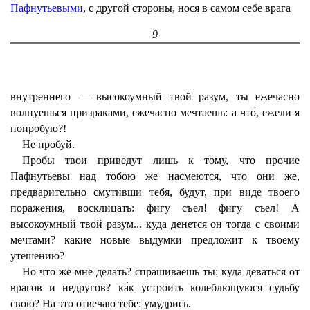
Пафнутьевыми
, с другой стороны, нося в самом себе врага
9
внутреннего — высокоумный твой разум, ты ежечасно
волнуешься призраками, ежечасно мечтаешь: а что̀, ежели я
попробую?!
Не пробуй.
Пробы твои приведут лишь к тому, что прочие
Пафнутьевы над тобою же насмеются, что они же,
предварительно смутивши тебя, будут, при виде твоего
поражения, восклицать: фигу съел! фигу съел! А
высокоумный твой разум... куда денется он тогда с своими
мечтами? какие новые выдумки предложит к твоему
утешению?
Но что же мне делать? спрашиваешь ты: куда деваться от
врагов и недругов? ка̀к устроить колеблющуюся судьбу
свою? На это отвечаю тебе: умудрись.