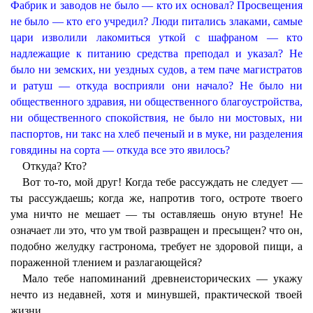
Фабрик и заводов не было — кто их основал? Просвещения
не было — кто его учредил? Люди питались злаками, самые
цари изволили лакомиться уткой с шафраном — кто
надлежащие к питанию средства преподал и указал? Не
было ни земских, ни уездных судов, а тем паче магистратов
и ратуш — откуда восприяли они начало? Не было ни
общественного здравия, ни общественного благоустройства,
ни общественного спокойствия, не было ни мостовых, ни
паспортов, ни такс на хлеб печеный и в муке, ни разделения
говядины на сорта — откуда все это явилось?
Откуда? Кто?
Вот то-то, мой друг! Когда тебе рассуждать не следует —
ты рассуждаешь; когда же, напротив того, остроте твоего
ума ничто не мешает — ты оставляешь оную втуне! Не
означает ли это, что ум твой развращен и пресыщен? что он,
подобно желудку гастронома, требует не здоровой пищи, а
пораженной тлением и разлагающейся?
Мало тебе напоминаний древнеисторических — укажу
нечто из недавней, хотя и минувшей, практической твоей
жизни.