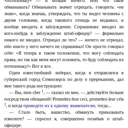
«потихоньку» — и больше ничего. Ибо что̀ такое
обманывать? Обманывать значит отрицать, говорить: «не
знаю», когда знаешь, утверждать, что ты видел человека с
двумя головами, когда такового отнюдь не видывал, и
вообще вводить в заблуждение. Спрашиваю: вводил ли
кого-нибудь в заблуждение штаб-офицер? — формально
никого не вводил. Отрицал ли что? — ничего не отрицал,
ибо никто у него ничего не спрашивал! Он просто говорил
себе: «Я теперь в таком положении, что могу соблюдать
права, но так как меня могут изловить, то буду соблюдать их
потихоньку!» Вот и все.
Один известнейший либерал, когда я отправлялся в
губернский город Семиозерск по делу о пререканиях, дал
мне такого рода инструкцию:
1
— Вы, mon cher
, — сказал он мне, — действуйте больше
посредством обещаний! Promettez-leur ceci, promettez-leur cela
2
, и когда
приведете их к одному знаменателю
, тогда...
— Стало быть, вашество, обмануть приказывать
изволите? — спросил я, совершенно позабыв о штаб-
офицере.