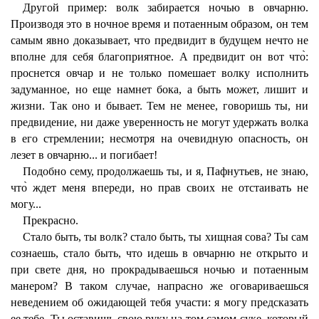
Другой пример: волк забирается ночью в овчарню.
Производя это в ночное время и потаенным образом, он тем
самым явно доказывает, что предвидит в будущем нечто не
вполне для себя благоприятное. А предвидит он вот что̀:
проснется овчар и не только помешает волку исполнить
задуманное, но еще намнет бока, а быть может, лишит и
жизни. Так оно и бывает. Тем не менее, говоришь ты, ни
предвидение, ни даже уверенность не могут удержать волка
в его стремлении; несмотря на очевидную опасность, он
лезет в овчарню... и погибает!
Подобно сему, продолжаешь ты, и я, Пафнутьев, не знаю,
что̀ ждет меня впереди, но прав своих не отстаивать не
могу...
Прекрасно.
Стало быть, ты волк? стало быть, ты хищная сова? Ты сам
сознаешь, стало быть, что идешь в овчарню не открыто и
при свете дня, но прокрадываешься ночью и потаенным
манером? В таком случае, напрасно же оговариваешься
неведением об ожидающей тебя участи: я могу предсказать
ее тебе. Ты оставишь свою руку на том самом суке, который