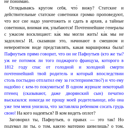
не понимаю.
Оглядываясь кругом себя, что̀ вижу? Статские и
действительные статские советники громко проповедуют,
что все сие надо уничтожить и сдать в архив, а тайные
советники, внимая им, улыбаются! Почтеннейшие генералы
с ужасом восклицают: ка̀к мы могли жить! ка̀к мы не
задохлись! И, сказавши это, начинают в смешном и
невероятном виде представлять, какая маршировка была!
Пафнутьев прямо говорит, что он не Пафнутьев (кто же ты?
уж не потомок ли того поджарого француза, которого в
1812 году спас от голодной и холодной смерти
почтеннейший твой родитель и который впоследствии
столь постыдно отплатил ему за гостеприимство?) и что ему
надобно с кем-то покумиться!
В одном журнале некоторый
птенец (сказывают, даже дворянский сын) печатно
высказался: никогда не прощу моей родительнице, ибо она
уже тем меня унизила, что заставляла ребенком сосать грудь
свою!
На кого надеяться? В ком видеть оплот?
Заговорил ты, Пафнутьев, о правах — это так! Но
подумал ли ты, о том, какую материю шевелишь? о том,