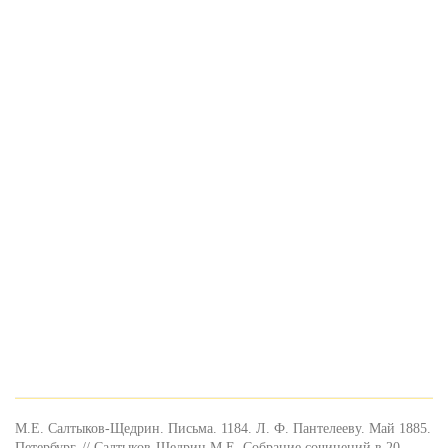
М.Е. Салтыков-Щедрин. Письма. 1184. Л. Ф. Пантелееву. Май 1885.
Петербург. // Салтыков-Щедрин М.Е. Собрание сочинений в 20