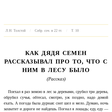
Л.Н. Толстой
Собр. соч. в 22 тт.
Т. 10
КАК ДЯДЯ СЕМЕН
РАССКАЗЫВАЛ ПРО ТО, ЧТО С
НИМ В ЛЕСУ БЫЛО
(Рассказ)
Поехал я раз зимою в лес за деревами, срубил три дерева,
обрубил сучья, обтесал, смотрю, уж поздно, надо домой
ехать. А погода была дурная: снег шел и мело. Думаю, ночь
захватит и дороги не найдешь. Погнал я лошадь; еду, еду —