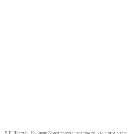
Л.Н. Толстой. Как дядя Семен рассказывал про то, что с ним в лесу