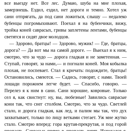
все выезду нет. Все лес. Думаю, шуба на мне плохая,
замерзнешь. Ездил, ездил, нет дороги и темно. Хотел уж
сани отпрягать, да под сани ложиться, слышу — недалеко
бубенцы погромыхивают. Поехал я на бубенчики, вижу,
тройка коней саврасых, гривы заплетены лентами, бубенцы
светятся и сидят двое молодцов.
— Здорово, братцы! — Здорово, мужик! — Где, братцы,
дорога? — Да вот мы на самой дороге. — Выехал я к ним,
смотрю, что за чудо — дорога гладкая и не заметенная. —
Ступай, говорят, за нами,— и погнали коней. Моя кобылка
плохая, не поспевает. Стал я кричать: подождите, братцы!
Остановились, смеются. — Садись, говорят, с нами. Твоей
лошади порожнем легче будет. — Спасибо, говорю. —
Перелез я к ним в сани. Сани хорошие, ковровые. Только
сел я, как свистнут: ну, вы, любезные! Завились саврасые
кони так, что снег столбом. Смотрю, что за чудо. Светлей
стало, и дорога гладкая, как лед, и палим мы так, что дух
захватывает, только по лицу ветками стегает. Уж мне жутко
стало. Смотрю вперед: гора крутая-прекрутая, и под горой
пропасть. Саврасые прямо в пропасть летят. Испугался я,