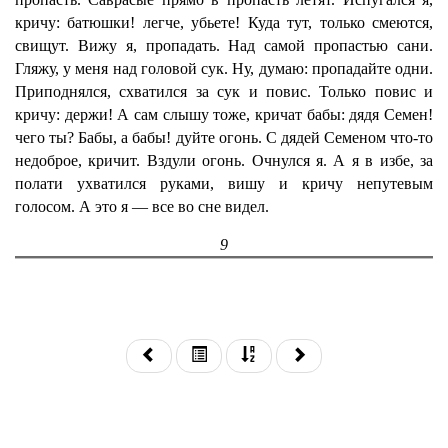
кричу: батюшки! легче, убьете! Куда тут, только смеются,
свищут. Вижу я, пропадать. Над самой пропастью сани.
Гляжу, у меня над головой сук. Ну, думаю: пропадайте одни.
Приподнялся, схватился за сук и повис. Только повис и
кричу: держи! А сам слышу тоже, кричат бабы: дядя Семен!
чего ты? Бабы, а бабы! дуйте огонь. С дядей Семеном что-то
недоброе, кричит. Вздули огонь. Очнулся я. А я в избе, за
полати ухватился руками, вишу и кричу непутевым
голосом. А это я — все во сне видел.
9