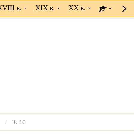
XVIII в.
XIX в.
XX в.
Т. 10