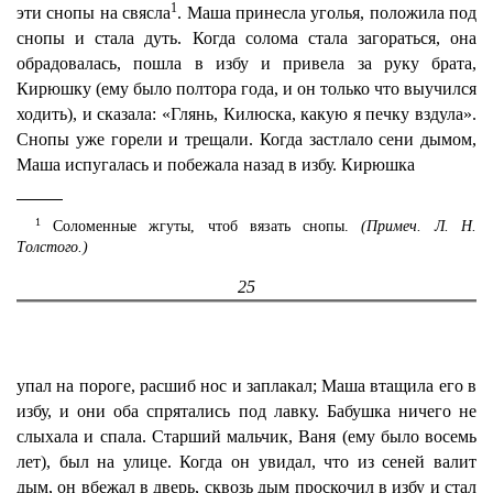
1
эти снопы на свясла
. Маша принесла уголья, положила под
снопы и стала дуть. Когда солома стала загораться, она
обрадовалась, пошла в избу и привела за руку брата,
Кирюшку (ему было полтора года, и он только что выучился
ходить), и сказала: «Глянь, Килюска, какую я печку вздула».
Снопы уже горели и трещали. Когда застлало сени дымом,
Маша испугалась и побежала назад в избу. Кирюшка
1
Соломенные жгуты, чтоб вязать снопы.
(Примеч. Л. Н.
Толстого.)
25
упал на пороге, расшиб нос и заплакал; Маша втащила его в
избу, и они оба спрятались под лавку. Бабушка ничего не
слыхала и спала. Старший мальчик, Ваня (ему было восемь
лет), был на улице. Когда он увидал, что из сеней валит
дым, он вбежал в дверь, сквозь дым проскочил в избу и стал