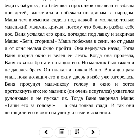
будить бабушку; но бабушка спросонков ошалела и забыла
про детей, выскочила и побежала по дворам за народом.
Маша тем временем сидела под лавкой и молчала; только
маленький мальчик кричал, потому что больно разбил себе
нос. Ваня услыхал его крик, поглядел под лавку и закричал
Маше: «Беги, сгоришь!» Маша побежала в сени, но от дыма
и от огня нельзя было пройти. Она вернулась назад. Тогда
Ваня поднял окно и велел ей лезть. Когда она пролезла,
Ваня схватил брата и потащил его. Но мальчик был тяжел и
не давался брату. Он плакал и толкал Ваню. Ваня два раза
упал, пока дотащил его к окну, дверь в избе уже загорелась.
Ваня просунул мальчикову голову в окно и хотел
протолкнуть его; но мальчик (он очень испугался) ухватился
ручонками и не пускал их. Тогда Ваня закричал Маше:
«Тащи его за голову!» — а сам толкал сзади. И так они
вытащили его в окно на улицу и сами выскочили.