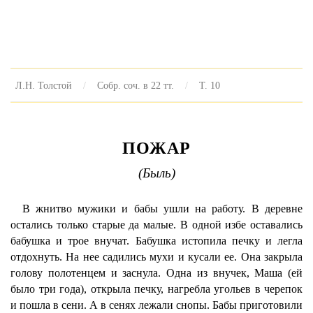
Л.Н. Толстой
Собр. соч. в 22 тт.
Т. 10
ПОЖАР
(Быль)
В жнитво мужики и бабы ушли на работу. В деревне
остались только старые да малые. В одной избе оставались
бабушка и трое внучат. Бабушка истопила печку и легла
отдохнуть. На нее садились мухи и кусали ее. Она закрыла
голову полотенцем и заснула. Одна из внучек, Маша (ей
было три года), открыла печку, нагребла угольев в черепок
и пошла в сени. А в сенях лежали снопы. Бабы приготовили