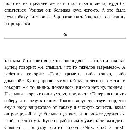
полотна на прежнее место и стал искать места, куда бы
спрятаться. Увидал он: большая куча чего-то. А это была
куча табаку листового. Вор раскопал табак, влез в середину
и прикрылся
36
табаком. И слышит вор, что вошли двое — входят и говорят.
Купец говорит: «Я слышал, что-то тяжелое загремело». А
работник говорит: «Чему греметь, либо кошка, либо
домовой». Купец прошел мимо табаку, ничего не заметил и
говорит: «И то, видно, показалось: никого нет; ну, пойдем».
И слышит вор, что они уходят, и думает: «Теперь все опять
соберу и вылезу в окно». Только вдруг чувствует вор, что
ему в носу защекотало от табаку и чихнуть хочется. Зажал
он рот рукой, еще больше щекочет, и не может держаться,
чтобы не чихнуть. Купец с работником уже стали выходить.
Слышат — в углу кто-то чихает. «Чих, чих! а чих!»