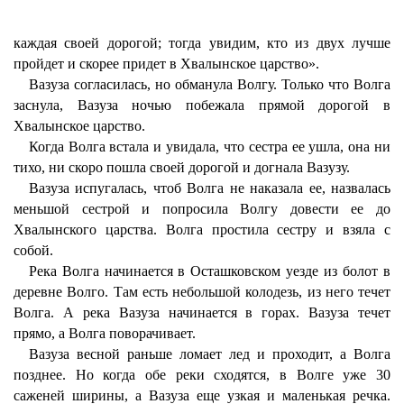
каждая своей дорогой; тогда увидим, кто из двух лучше
пройдет и скорее придет в Хвалынское царство».
Вазуза согласилась, но обманула Волгу. Только что Волга
заснула, Вазуза ночью побежала прямой дорогой в
Хвалынское царство.
Когда Волга встала и увидала, что сестра ее ушла, она ни
тихо, ни скоро пошла своей дорогой и догнала Вазузу.
Вазуза испугалась, чтоб Волга не наказала ее, назвалась
меньшой сестрой и попросила Волгу довести ее до
Хвалынского царства. Волга простила сестру и взяла с
собой.
Река Волга начинается в Осташковском уезде из болот в
деревне Волго. Там есть небольшой колодезь, из него течет
Волга. А река Вазуза начинается в горах. Вазуза течет
прямо, а Волга поворачивает.
Вазуза весной раньше ломает лед и проходит, а Волга
позднее. Но когда обе реки сходятся, в Волге уже 30
саженей ширины, а Вазуза еще узкая и маленькая речка.