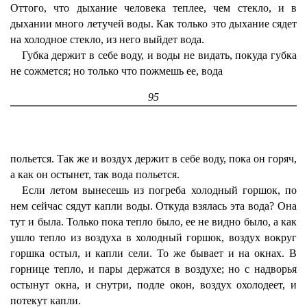
Оттого, что дыхание человека теплее, чем стекло, и в
дыхании много летучей воды. Как только это дыхание сядет
на холодное стекло, из него выйдет вода.
Губка держит в себе воду, и воды не видать, покуда губка
не сожмется; но только что пожмешь ее, вода
95
польется. Так же и воздух держит в себе воду, пока он горяч,
а как он остынет, так вода польется.
Если летом вынесешь из погреба холодный горшок, по
нем сейчас сядут капли воды. Откуда взялась эта вода? Она
тут и была. Только пока тепло было, ее не видно было, а как
ушло тепло из воздуха в холодный горшок, воздух вокруг
горшка остыл, и капли сели. То же бывает и на окнах. В
горнице тепло, и пары держатся в воздухе; но с надворья
остынут окна, и снутри, подле окон, воздух охолодеет, и
потекут капли.