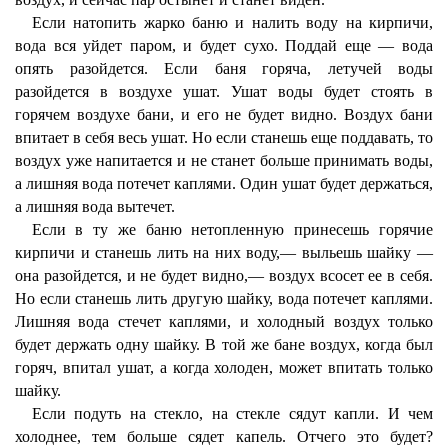
Если натопить жарко баню и налить воду на кирпичи,
вода вся уйдет паром, и будет сухо. Поддай еще — вода
опять разойдется. Если баня горяча, летучей воды
разойдется в воздухе ушат. Ушат воды будет стоять в
горячем воздухе бани, и его не будет видно. Воздух бани
впитает в себя весь ушат. Но если станешь еще поддавать, то
воздух уже напитается и не станет больше принимать воды,
а лишняя вода потечет каплями. Один ушат будет держаться,
а лишняя вода вытечет.
Если в ту же баню нетопленную принесешь горячие
кирпичи и станешь лить на них воду,— выльешь шайку —
она разойдется, и не будет видно,— воздух всосет ее в себя.
Но если станешь лить другую шайку, вода потечет каплями.
Лишняя вода стечет каплями, и холодный воздух только
будет держать одну шайку. В той же бане воздух, когда был
горяч, впитал ушат, а когда холоден, может впитать только
шайку.
Если подуть на стекло, на стекле сядут капли. И чем
холоднее, тем больше сядет капель. Отчего это будет?