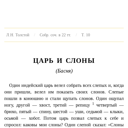
Л.Н. Толстой
Собр. соч. в 22 тт.
Т. 10
ЦАРЬ И СЛОНЫ
(Басня)
Один индейский царь велел собрать всех слепых и, когда
они пришли, велел им показать своих слонов. Слепые
пошли в конюшню и стали щупать слонов. Один ощупал
1
ногу, другой — хвост, третий — репицу
четвертый —
брюхо, пятый — спину, шестой — уши, седьмой — клыки,
осьмой — хобот. Потом царь позвал слепых к себе и
спросил: каковы мои слоны? Один слепой сказал: «Слоны