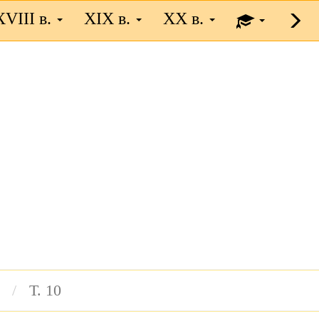
XVIII в.
XIX в.
XX в.
Т. 10