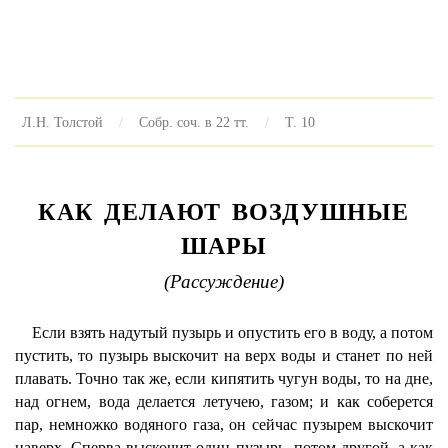
Л.Н. Толстой
Собр. соч. в 22 тт.
Т. 10
КАК ДЕЛАЮТ ВОЗДУШНЫЕ
ШАРЫ
(Рассуждение)
Если взять надутый пузырь и опустить его в воду, а потом
пустить, то пузырь выскочит на верх воды и станет по ней
плавать. Точно так же, если кипятить чугун воды, то на дне,
над огнем, вода делается летучею, газом; и как соберется
пар, немножко водяного газа, он сейчас пузырем выскочит
наверх. Сперва выскочит один пузырь, потом другой, а как