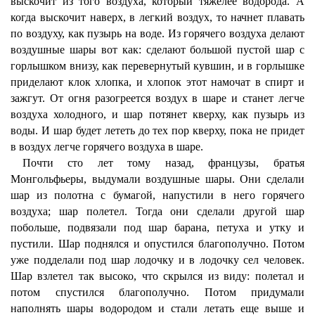
выскочит из того воздуха, который тяжелее водорода. А
когда выскочит наверх, в легкий воздух, то начнет плавать
по воздуху, как пузырь на воде. Из горячего воздуха делают
воздушные шары вот как: сделают большой пустой шар с
горлышком внизу, как перевернутый кувшин, и в горлышке
приделают клок хлопка, и хлопок этот намочат в спирт и
зажгут. От огня разогреется воздух в шаре и станет легче
воздуха холодного, и шар потянет кверху, как пузырь из
воды. И шар будет лететь до тех пор кверху, пока не придет
в воздух легче горячего воздуха в шаре.
Почти сто лет тому назад, французы, братья
Монгольфьеры, выдумали воздушные шары. Они сделали
шар из полотна с бумагой, напустили в него горячего
воздуха; шар полетел. Тогда они сделали другой шар
побольше, подвязали под шар барана, петуха и утку и
пустили. Шар поднялся и опустился благополучно. Потом
уже подделали под шар лодочку и в лодочку сел человек.
Шар взлетел так высоко, что скрылся из виду: полетал и
потом спустился благополучно. Потом придумали
наполнять шары водородом и стали летать еще выше и