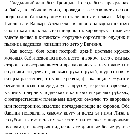
Следующий день был Троицын. Погода была прекрасная,
и бабы, по обыкновению, проходя в лес завивать венки,
подошли к барскому дому и стали петь и плясать. Марья
Павловна и Варвара Алексеевна вышли в нарядных платьях
с зонтиками на крыльцо и подошли к хороводу. С ними же
вместе вышел в китайском сюртучке обрюзгший блудник и
пьяница дядюшка, живший это лето у Евгения.
Как всегда, был один пестрый, яркий цветами кружок
молодых баб и девок центром всего, а вокруг него с разных
сторон, как оторвавшиеся и вращающиеся за нам планеты и
спутники, то девчата, держась рука с рукой, шурша новым
ситцем расстегаев, то малые ребята, фыркающие чему-то и
бегающие взад и вперед друг за другом, то ребята взрослые,
в синих и черных поддевках и картузах и красных рубахах,
с неперестающим плеваньем шелухи семечек, то дворовые
или посторонние, издалека поглядывающие на хоровод. Обе
барыни подошли к самому кругу и вслед за ними Лиза, в
голубом платье и таких же лентах на голове, с широкими
рукавами, из которых виднелись ее длинные белые руки с
угловатыми локтями.