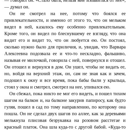
— говорил он. «Стало быть, нельзя мне избавиться от нее»,
— думал он.
Он не смотрел на нее, потому что боялся ее
привлекательности, и именно от этого то, что он мельком
видел в ней, казалось ему особенно привлекательным.
Кроме того, он видел по блеснувшему ее взгляду, что она
видит его и видит то, что он любуется ею. Он постоял,
сколько нужно было для приличия, и, увидав, что Варвара
Алексеевна подозвала ее и что-то нескладно, фальшиво,
называя ее милочкой, говорила с ней, повернулся и отошел.
Он отошел и вернулся в дом. Он ушел, чтобы не видать ее,
но, войдя на верхний этаж, он, сам не зная как и зачем,
подошел к окну и все время, пока бабы были у крыльца,
стоял у окна и смотрел, смотрел на нее, упивался ею.
Он сбежал, пока никто не мог его видеть, и пошел тихим
шагом на балкон и, на балконе закурив папиросу, как будто
гуляя, пошел в сад по тому направлению, по которому она
пошла. Он не сделал двух шагов по аллее, как за деревьями
мелькнула плисовая безрукавка на розовом расстегае и
красный платок. Она шла куда-то с другой бабой. «Куда-то