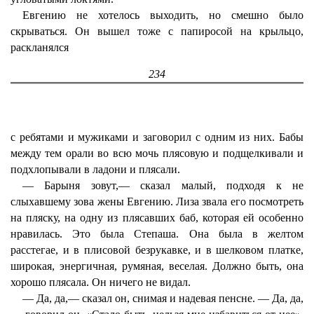
Евгению не хотелось выходить, но смешно было
скрываться. Он вышел тоже с папиросой на крыльцо,
раскланялся
234
с ребятами и мужиками и заговорил с одним из них. Бабы
между тем орали во всю мочь плясовую и подщелкивали и
подхлопывали в ладони и плясали.
— Барыня зовут,— сказал малый, подходя к не
слыхавшему зова жены Евгению. Лиза звала его посмотреть
на пляску, на одну из плясавших баб, которая ей особенно
нравилась. Это была Степаша. Она была в желтом
расстегае, и в плисовой безрукавке, и в шелковом платке,
широкая, энергичная, румяная, веселая. Должно быть, она
хорошо плясала. Он ничего не видал.
— Да, да,— сказал он, снимая и надевая пенсне. — Да, да,